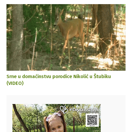
Srne u domaćinstvu porodice Nikolić u Štubiku
(VIDEO)