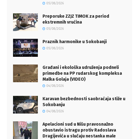
05/08/2026
Preporuke ZZJZ TIMOK za period
ekstremnih vrućina
05/08/2026
Praznik harmonike u Sokobanji
05/08/2026
Građani i ekološka udruženja podneli
primedbe na PP rudarskog kompleksa
Malka Golaja (VIDEO)
04/08/2026
Karavan bezbednosti saobraćaja stiže u
Sokobanju
04/08/2026
Apelacioni sud u Nišu pravosnažno
obustavio istragu protiv Radoslava
Dragijevića u slučaju nestanka male