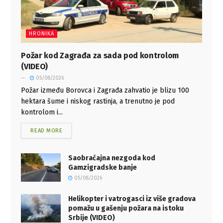
HRONIKA
Požar kod Zagrađa za sada pod kontrolom
(VIDEO)
05/08/2026
Požar između Borovca i Zagrađa zahvatio je blizu 100
hektara šume i niskog rastinja, a trenutno je pod
kontrolom i...
READ MORE
Saobraćajna nezgoda kod
Gamzigradske banje
05/08/2026
Helikopter i vatrogasci iz više gradova
pomažu u gašenju požara na istoku
Srbije (VIDEO)