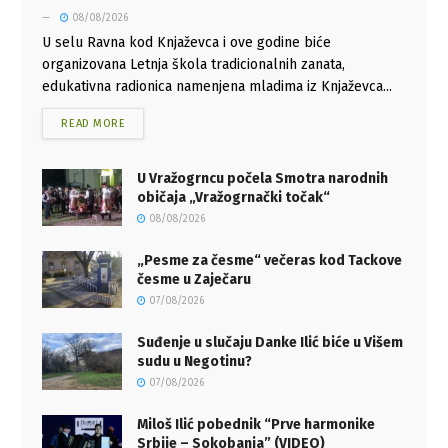
08/08/2026
U selu Ravna kod Knjaževca i ove godine biće
organizovana Letnja škola tradicionalnih zanata,
edukativna radionica namenjena mladima iz Knjaževca...
READ MORE
U Vražogrncu počela Smotra narodnih
običaja „Vražogrnački točak“
08/08/2026
„Pesme za česme“ večeras kod Tackove
česme u Zaječaru
07/08/2026
Suđenje u slučaju Danke Ilić biće u Višem
sudu u Negotinu?
07/08/2026
Miloš Ilić pobednik “Prve harmonike
Srbije – Sokobanja” (VIDEO)