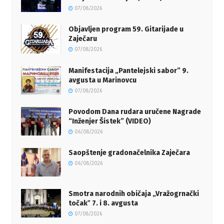
07/08/2026
Objavljen program 59. Gitarijade u
Zaječaru
07/08/2026
Manifestacija „Pantelejski sabor” 9.
avgusta u Marinovcu
07/08/2026
Povodom Dana rudara uručene Nagrade
“Inženjer Šistek” (VIDEO)
06/08/2026
Saopštenje gradonačelnika Zaječara
06/08/2026
Smotra narodnih običaja „Vražogrnački
točakˮ 7. i 8. avgusta
07/08/2026