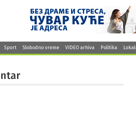
Sport
Slobodno vreme
VIDEO arhiva
Politika
Lokal
entar