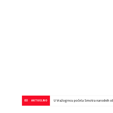
U Vražogrncu počela Smotra narodnih ob
AKTUELNO