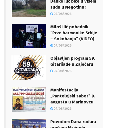
Danke Ilić biće u Višem
sudu u Negotinu?
07/08/2026
Miloš Ilić pobednik
“Prve harmonike Srbije
– Sokobanja” (VIDEO)
07/08/2026
Objavljen program 59.
Gitarijade u Zaječaru
07/08/2026
Manifestacija
„Pantelejski sabor” 9.
avgusta u Marinovcu
07/08/2026
Povodom Dana rudara
uručene Nagrade