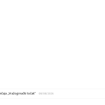
ičaja „Vražogrnački točak“
08/08/2026