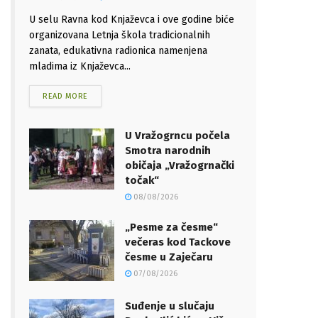
U selu Ravna kod Knjaževca i ove godine biće
organizovana Letnja škola tradicionalnih
zanata, edukativna radionica namenjena
mladima iz Knjaževca...
READ MORE
U Vražogrncu počela
Smotra narodnih
običaja „Vražogrnački
točak“
08/08/2026
„Pesme za česme“
večeras kod Tackove
česme u Zaječaru
07/08/2026
Suđenje u slučaju