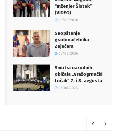
“Inženjer Šistek”
(VIDEO)
06/08/2026
Saopštenje
gradonačelnika
Zaječara
06/08/2026
Smotra narodnih
običaja „Vražogrnački
točakˮ 7. i 8. avgusta
07/08/2026