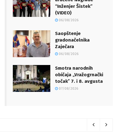
“Inženjer Šistek”
(VIDEO)
06/08/2026
Saopštenje
gradonačelnika
Zaječara
06/08/2026
Smotra narodnih
običaja „Vražogrnački
točakˮ 7. i 8. avgusta
07/08/2026