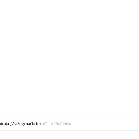
ičaja „Vražogrnački točak“
08/08/2026