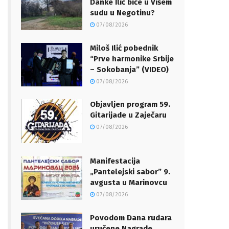
Danke Ilić biće u Višem
sudu u Negotinu?
07/08/2026
Miloš Ilić pobednik
“Prve harmonike Srbije
– Sokobanja” (VIDEO)
07/08/2026
Objavljen program 59.
Gitarijade u Zaječaru
07/08/2026
Manifestacija
„Pantelejski sabor” 9.
avgusta u Marinovcu
07/08/2026
Povodom Dana rudara
uručene Nagrade