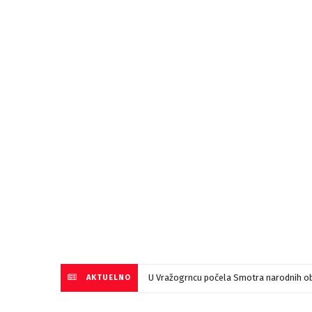
U Vražogrncu počela Smotra narodnih ob
AKTUELNO