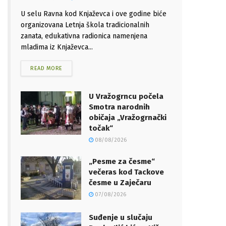
U selu Ravna kod Knjaževca i ove godine biće
organizovana Letnja škola tradicionalnih
zanata, edukativna radionica namenjena
mladima iz Knjaževca...
READ MORE
U Vražogrncu počela
Smotra narodnih
običaja „Vražogrnački
točak“
08/08/2026
„Pesme za česme“
večeras kod Tackove
česme u Zaječaru
07/08/2026
Suđenje u slučaju