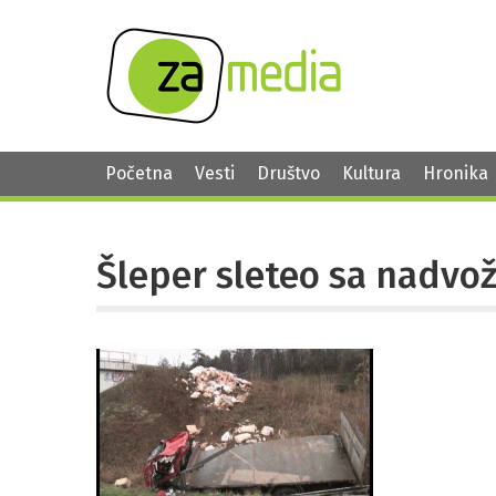
Početna
Vesti
Društvo
Kultura
Hronika
Šleper sleteo sa nadvo