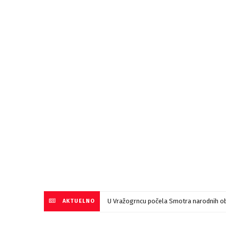
U Vražogrncu počela Smotra narodnih ob
AKTUELNO