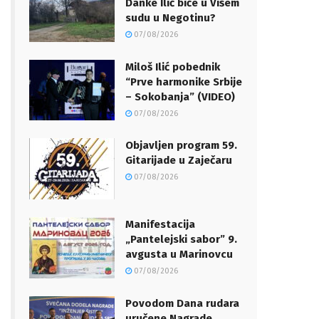
Danke Ilić biće u Višem
sudu u Negotinu?
07/08/2026
Miloš Ilić pobednik
“Prve harmonike Srbije
– Sokobanja” (VIDEO)
07/08/2026
Objavljen program 59.
Gitarijade u Zaječaru
07/08/2026
Manifestacija
„Pantelejski sabor” 9.
avgusta u Marinovcu
07/08/2026
Povodom Dana rudara
uručene Nagrade