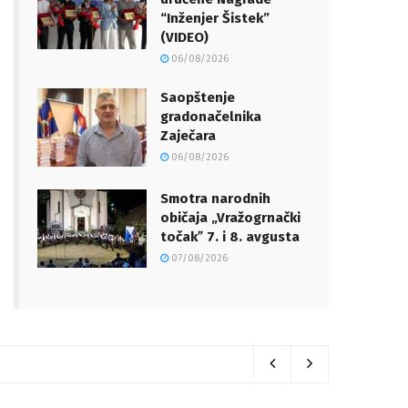
“Inženjer Šistek”
(VIDEO)
06/08/2026
Saopštenje
gradonačelnika
Zaječara
06/08/2026
Smotra narodnih
običaja „Vražogrnački
točakˮ 7. i 8. avgusta
07/08/2026