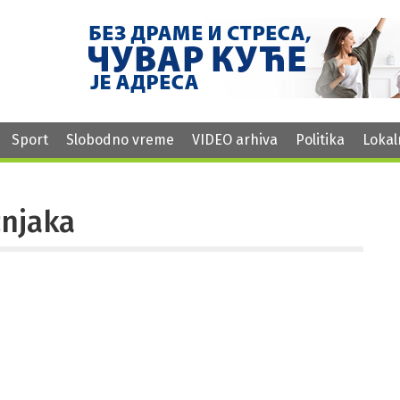
Sport
Slobodno vreme
VIDEO arhiva
Politika
Lokal
žnjaka