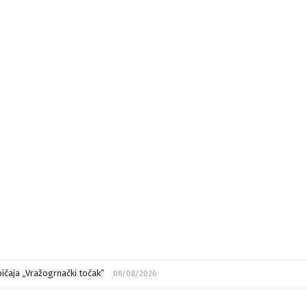
ičaja „Vražogrnački točak“
08/08/2026