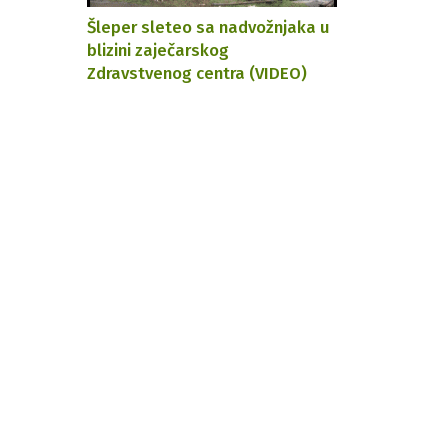
Šleper sleteo sa nadvožnjaka u
blizini zaječarskog
Zdravstvenog centra (VIDEO)