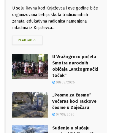
U selu Ravna kod Knjaževca i ove godine biće
organizovana Letnja škola tradicionalnih
zanata, edukativna radionica namenjena
mladima iz Knjaževca...
READ MORE
U Vražogrncu počela
Smotra narodnih
običaja „Vražogrnački
točak“
08/08/2026
„Pesme za česme“
večeras kod Tackove
česme u Zaječaru
07/08/2026
Suđenje u slučaju