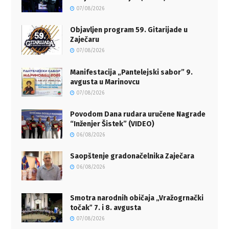
07/08/2026
Objavljen program 59. Gitarijade u
Zaječaru
07/08/2026
Manifestacija „Pantelejski sabor” 9.
avgusta u Marinovcu
07/08/2026
Povodom Dana rudara uručene Nagrade
“Inženjer Šistek” (VIDEO)
06/08/2026
Saopštenje gradonačelnika Zaječara
06/08/2026
Smotra narodnih običaja „Vražogrnački
točakˮ 7. i 8. avgusta
07/08/2026