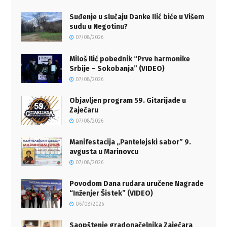
Suđenje u slučaju Danke Ilić biće u Višem
sudu u Negotinu?
07/08/2026
Miloš Ilić pobednik “Prve harmonike
Srbije – Sokobanja” (VIDEO)
07/08/2026
Objavljen program 59. Gitarijade u
Zaječaru
07/08/2026
Manifestacija „Pantelejski sabor” 9.
avgusta u Marinovcu
07/08/2026
Povodom Dana rudara uručene Nagrade
“Inženjer Šistek” (VIDEO)
06/08/2026
Saopštenje gradonačelnika Zaječara