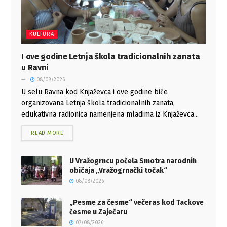
KULTURA
I ove godine Letnja škola tradicionalnih zanata
u Ravni
08/08/2026
U selu Ravna kod Knjaževca i ove godine biće
organizovana Letnja škola tradicionalnih zanata,
edukativna radionica namenjena mladima iz Knjaževca...
READ MORE
U Vražogrncu počela Smotra narodnih
običaja „Vražogrnački točak“
08/08/2026
„Pesme za česme“ večeras kod Tackove
česme u Zaječaru
07/08/2026