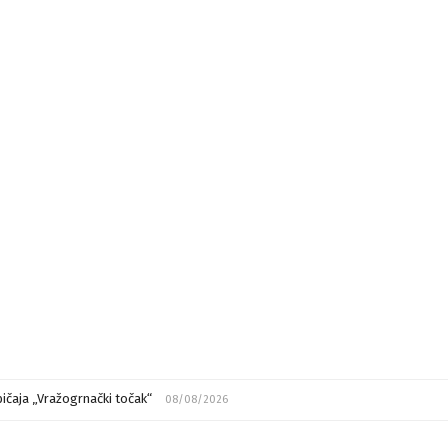
ičaja „Vražogrnački točak“
08/08/2026