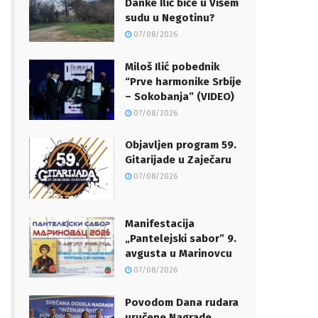
Danke Ilić biće u Višem
sudu u Negotinu?
07/08/2026
Miloš Ilić pobednik
“Prve harmonike Srbije
– Sokobanja” (VIDEO)
07/08/2026
Objavljen program 59.
Gitarijade u Zaječaru
07/08/2026
Manifestacija
„Pantelejski sabor” 9.
avgusta u Marinovcu
07/08/2026
Povodom Dana rudara
uručene Nagrade