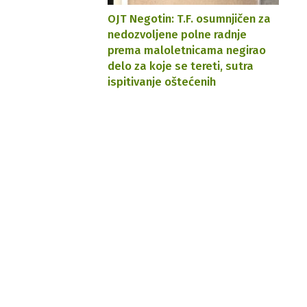
OJT Negotin: T.F. osumnjičen za
nedozvoljene polne radnje
prema maloletnicama negirao
delo za koje se tereti, sutra
ispitivanje oštećenih