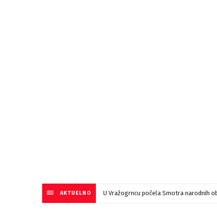
U Vražogrncu počela Smotra narodnih ob
AKTUELNO