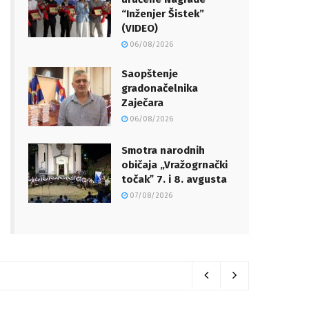
“Inženjer Šistek”
(VIDEO)
06/08/2026
Saopštenje
gradonačelnika
Zaječara
06/08/2026
Smotra narodnih
običaja „Vražogrnački
točakˮ 7. i 8. avgusta
07/08/2026