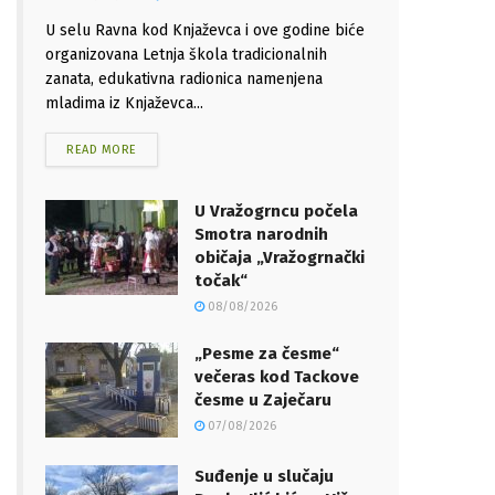
U selu Ravna kod Knjaževca i ove godine biće
organizovana Letnja škola tradicionalnih
zanata, edukativna radionica namenjena
mladima iz Knjaževca...
READ MORE
U Vražogrncu počela
Smotra narodnih
običaja „Vražogrnački
točak“
08/08/2026
„Pesme za česme“
večeras kod Tackove
česme u Zaječaru
07/08/2026
Suđenje u slučaju