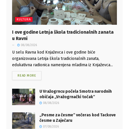
KULTURA
I ove godine Letnja škola tradicionalnih zanata
u Ravni
08/08/2026
U selu Ravna kod Knjaževca i ove godine biće
organizovana Letnja škola tradicionalnih zanata,
edukativna radionica namenjena mladima iz Knjaževca...
READ MORE
U Vražogrncu počela Smotra narodnih
običaja „Vražogrnački točak“
08/08/2026
„Pesme za česme“ večeras kod Tackove
česme u Zaječaru
07/08/2026