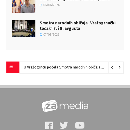
06/08/2026
Smotra narodnih običaja „Vražogrnački
točakˮ 7. i 8. avgusta
07/08/2026
U Vražogrncu počela Smotra narodnih običaja „Vražogrnački točak“