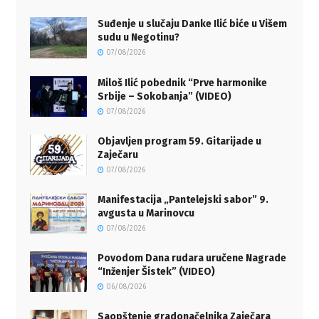
Suđenje u slučaju Danke Ilić biće u Višem
sudu u Negotinu?
07/08/2026
Miloš Ilić pobednik “Prve harmonike
Srbije – Sokobanja” (VIDEO)
07/08/2026
Objavljen program 59. Gitarijade u
Zaječaru
07/08/2026
Manifestacija „Pantelejski sabor” 9.
avgusta u Marinovcu
07/08/2026
Povodom Dana rudara uručene Nagrade
“Inženjer Šistek” (VIDEO)
06/08/2026
Saopštenje gradonačelnika Zaječara