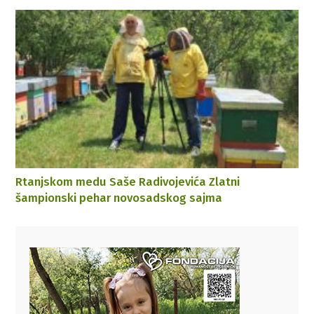
Rtanjskom medu Saše Radivojevića Zlatni
šampionski pehar novosadskog sajma