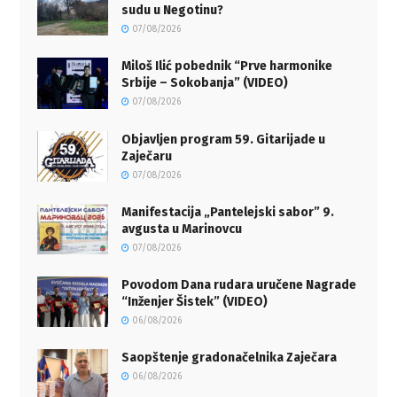
sudu u Negotinu?
07/08/2026
Miloš Ilić pobednik “Prve harmonike
Srbije – Sokobanja” (VIDEO)
07/08/2026
Objavljen program 59. Gitarijade u
Zaječaru
07/08/2026
Manifestacija „Pantelejski sabor” 9.
avgusta u Marinovcu
07/08/2026
Povodom Dana rudara uručene Nagrade
“Inženjer Šistek” (VIDEO)
06/08/2026
Saopštenje gradonačelnika Zaječara
06/08/2026