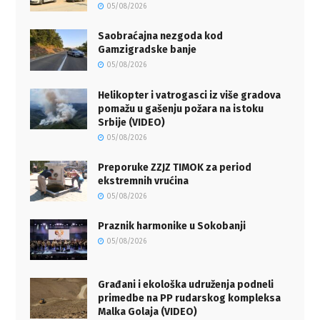
05/08/2026
Saobraćajna nezgoda kod
Gamzigradske banje
05/08/2026
Helikopter i vatrogasci iz više gradova
pomažu u gašenju požara na istoku
Srbije (VIDEO)
05/08/2026
Preporuke ZZJZ TIMOK za period
ekstremnih vrućina
05/08/2026
Praznik harmonike u Sokobanji
05/08/2026
Građani i ekološka udruženja podneli
primedbe na PP rudarskog kompleksa
Malka Golaja (VIDEO)