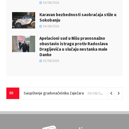
04/08/2026
Karavan bezbednosti saobraćaja stiže u
Sokobanju
04/08/2026
Apelacioni sud u Nišu pravosnažno
obustavio istragu protiv Radoslava
Dragijevića u slučaju nestanka male
Danke
03/08/2026
Saopštenje gradonačelnika Zaječara
06/08/2026