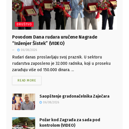
DRUŠTVO
Povodom Dana rudara uručene Nagrade
“Inženjer Šistek” (VIDEO)
06/08/2026
Rudari danas proslavljaju svoj praznik. U sektoru
rudarstva zaposleno je 32.000 radnika, koji u proseku
zarađuju više od 150.000 dinara. ...
READ MORE
Saopštenje gradonačelnika Zaječara
06/08/2026
Požar kod Zagrađa za sada pod
kontrolom (VIDEO)