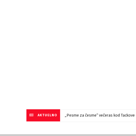
„Pesme za česme“ večeras kod Tackove 
AKTUELNO