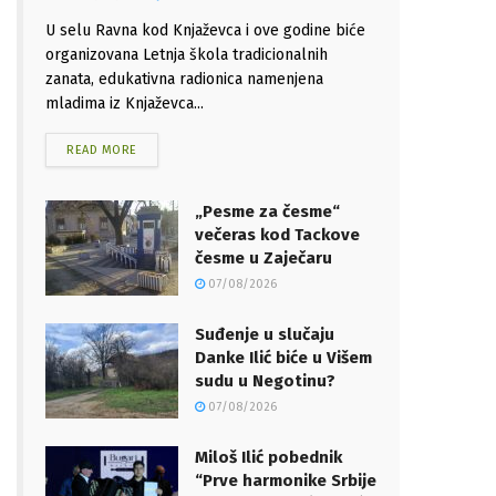
U selu Ravna kod Knjaževca i ove godine biće
organizovana Letnja škola tradicionalnih
zanata, edukativna radionica namenjena
mladima iz Knjaževca...
READ MORE
„Pesme za česme“
večeras kod Tackove
česme u Zaječaru
07/08/2026
Suđenje u slučaju
Danke Ilić biće u Višem
sudu u Negotinu?
07/08/2026
Miloš Ilić pobednik
“Prve harmonike Srbije