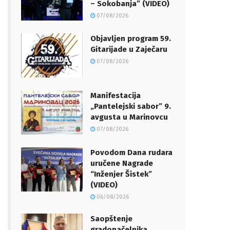
– Sokobanja” (VIDEO)
07/08/2026
Objavljen program 59.
Gitarijade u Zaječaru
07/08/2026
Manifestacija
„Pantelejski sabor” 9.
avgusta u Marinovcu
07/08/2026
Povodom Dana rudara
uručene Nagrade
“Inženjer Šistek”
(VIDEO)
06/08/2026
Saopštenje
gradonačelnika