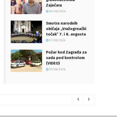
Zaječara
06/08/2026
Smotra narodnih
običaja „Vražogrnački
točakˮ 7. i 8. avgusta
07/08/2026
Požar kod Zagrađa za
sada pod kontrolom
(VIDEO)
05/08/2026