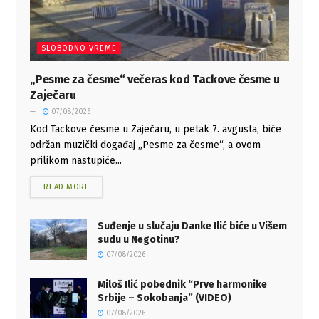
SLOBODNO VREME
„Pesme za česme“ večeras kod Tackove česme u
Zaječaru
07/08/2026
Kod Tackove česme u Zaječaru, u petak 7. avgusta, biće
održan muzički događaj „Pesme za česme“, a ovom
prilikom nastupiće...
READ MORE
Suđenje u slučaju Danke Ilić biće u Višem
sudu u Negotinu?
07/08/2026
Miloš Ilić pobednik “Prve harmonike
Srbije – Sokobanja” (VIDEO)
07/08/2026