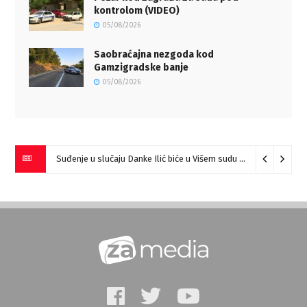
kontrolom (VIDEO)
05/08/2026
Saobraćajna nezgoda kod
Gamzigradske banje
05/08/2026
Suđenje u slučaju Danke Ilić biće u Višem sudu u Negotinu?
07