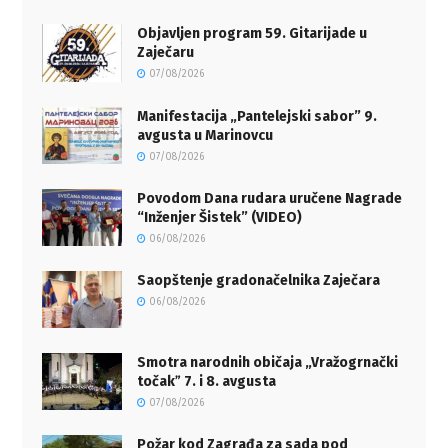
Objavljen program 59. Gitarijade u
Zaječaru
07/08/2026
Manifestacija „Pantelejski sabor” 9.
avgusta u Marinovcu
07/08/2026
Povodom Dana rudara uručene Nagrade
“Inženjer Šistek” (VIDEO)
06/08/2026
Saopštenje gradonačelnika Zaječara
06/08/2026
Smotra narodnih običaja „Vražogrnački
točakˮ 7. i 8. avgusta
07/08/2026
Požar kod Zagrađa za sada pod