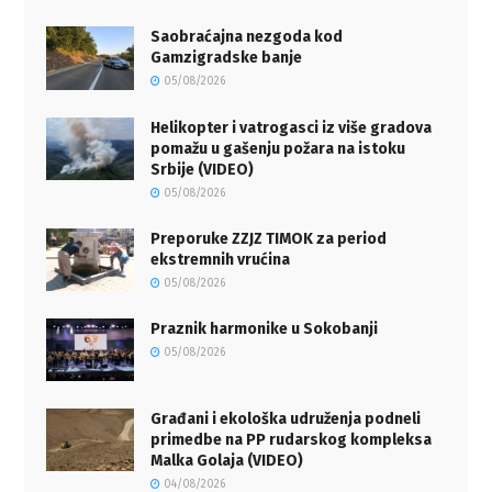
Saobraćajna nezgoda kod
Gamzigradske banje
05/08/2026
Helikopter i vatrogasci iz više gradova
pomažu u gašenju požara na istoku
Srbije (VIDEO)
05/08/2026
Preporuke ZZJZ TIMOK za period
ekstremnih vrućina
05/08/2026
Praznik harmonike u Sokobanji
05/08/2026
Građani i ekološka udruženja podneli
primedbe na PP rudarskog kompleksa
Malka Golaja (VIDEO)
04/08/2026