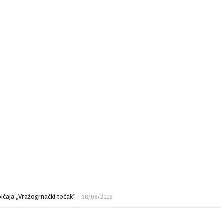
ičaja „Vražogrnački točak“
08/08/2026