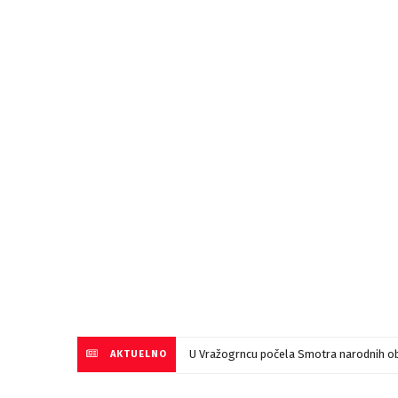
U Vražogrncu počela Smotra narodnih ob
AKTUELNO