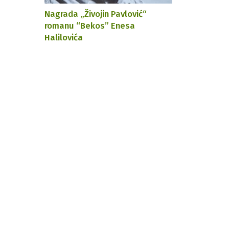
Nagrada „Živojin Pavlović“
romanu “Bekos” Enesa
Halilovića