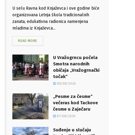
U selu Ravna kod Knjaževca i ove godine biće
organizovana Letnja škola tradicionalnih
zanata, edukativna radionica namenjena
mladima iz Knjaževca...
READ MORE
U Vražogrncu počela
Smotra narodnih
običaja „Vražogrnački
točak“
08/08/2026
„Pesme za česme“
večeras kod Tackove
česme u Zaječaru
07/08/2026
Suđenje u slučaju