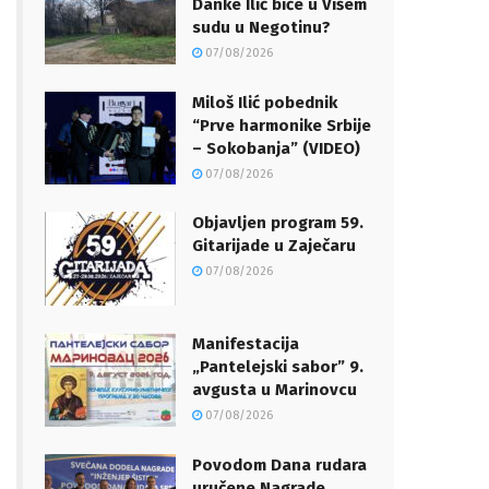
Danke Ilić biće u Višem
sudu u Negotinu?
07/08/2026
Miloš Ilić pobednik
“Prve harmonike Srbije
– Sokobanja” (VIDEO)
07/08/2026
Objavljen program 59.
Gitarijade u Zaječaru
07/08/2026
Manifestacija
„Pantelejski sabor” 9.
avgusta u Marinovcu
07/08/2026
Povodom Dana rudara
uručene Nagrade