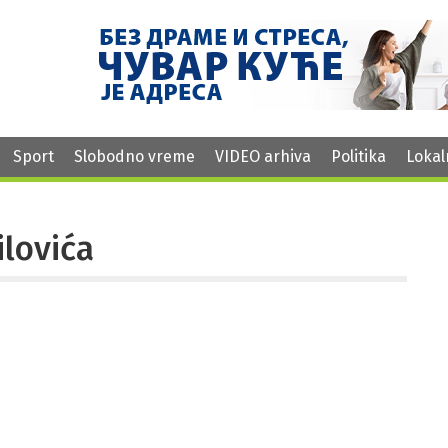
Sport
Slobodno vreme
VIDEO arhiva
Politika
Lokal
lovića