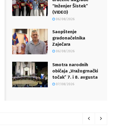
“Inženjer Šistek”
(VIDEO)
06/08/2026
Saopštenje
gradonačelnika
Zaječara
06/08/2026
Smotra narodnih
običaja „Vražogrnački
točakˮ 7. i 8. avgusta
07/08/2026