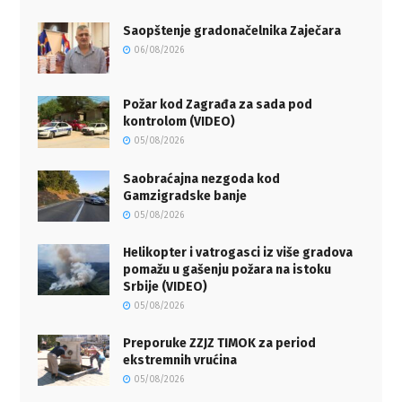
Saopštenje gradonačelnika Zaječara
06/08/2026
Požar kod Zagrađa za sada pod
kontrolom (VIDEO)
05/08/2026
Saobraćajna nezgoda kod
Gamzigradske banje
05/08/2026
Helikopter i vatrogasci iz više gradova
pomažu u gašenju požara na istoku
Srbije (VIDEO)
05/08/2026
Preporuke ZZJZ TIMOK za period
ekstremnih vrućina
05/08/2026