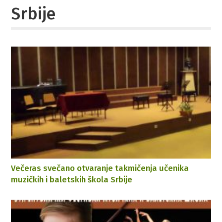
Srbije
Večeras svečano otvaranje takmičenja učenika
muzičkih i baletskih škola Srbije