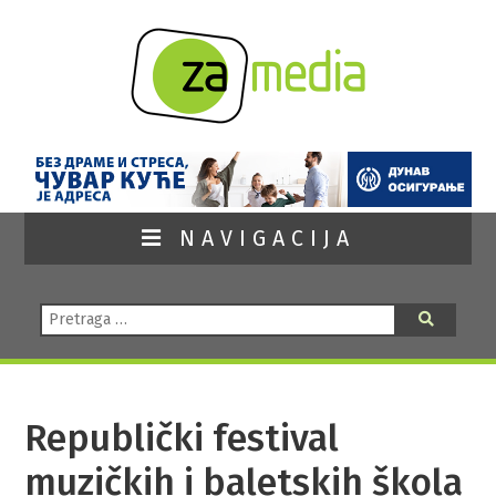
NAVIGACIJA
Pretraga:
Pretraga
Republički festival
muzičkih i baletskih škola