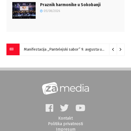
Praznik harmonike u Sokobanji
05/08/2026
Manifestacija „Pantelejski sabor” 9. avgusta u Marinovcu
07/
Kontakt
Politika privatnosti
Impresum