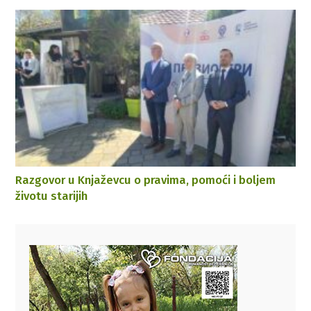
Razgovor u Knjaževcu o pravima, pomoći i boljem
životu starijih