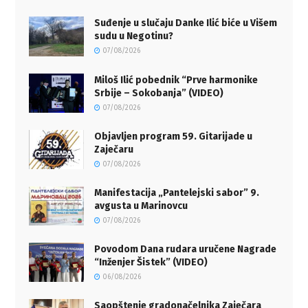
Suđenje u slučaju Danke Ilić biće u Višem
sudu u Negotinu?
07/08/2026
Miloš Ilić pobednik “Prve harmonike
Srbije – Sokobanja” (VIDEO)
07/08/2026
Objavljen program 59. Gitarijade u
Zaječaru
07/08/2026
Manifestacija „Pantelejski sabor” 9.
avgusta u Marinovcu
07/08/2026
Povodom Dana rudara uručene Nagrade
“Inženjer Šistek” (VIDEO)
06/08/2026
Saopštenje gradonačelnika Zaječara