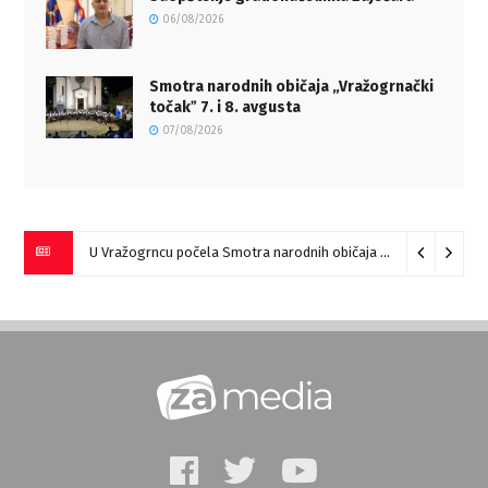
06/08/2026
Smotra narodnih običaja „Vražogrnački
točakˮ 7. i 8. avgusta
07/08/2026
U Vražogrncu počela Smotra narodnih običaja „Vražogrnački točak“