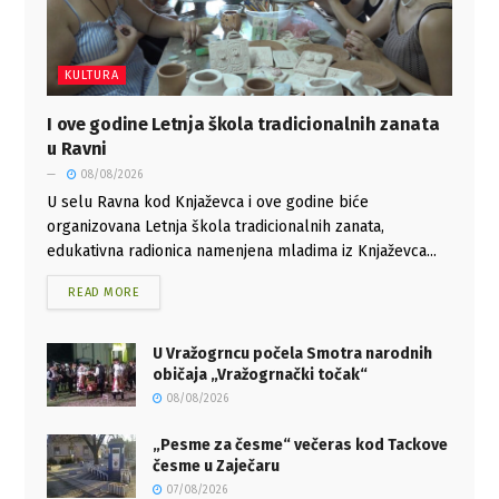
KULTURA
I ove godine Letnja škola tradicionalnih zanata
u Ravni
08/08/2026
U selu Ravna kod Knjaževca i ove godine biće
organizovana Letnja škola tradicionalnih zanata,
edukativna radionica namenjena mladima iz Knjaževca...
READ MORE
U Vražogrncu počela Smotra narodnih
običaja „Vražogrnački točak“
08/08/2026
„Pesme za česme“ večeras kod Tackove
česme u Zaječaru
07/08/2026