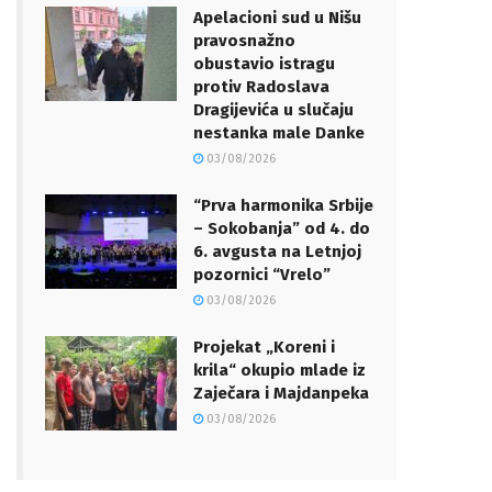
Apelacioni sud u Nišu
pravosnažno
obustavio istragu
protiv Radoslava
Dragijevića u slučaju
nestanka male Danke
03/08/2026
“Prva harmonika Srbije
– Sokobanja” od 4. do
6. avgusta na Letnjoj
pozornici “Vrelo”
03/08/2026
Projekat „Koreni i
krila“ okupio mlade iz
Zaječara i Majdanpeka
03/08/2026