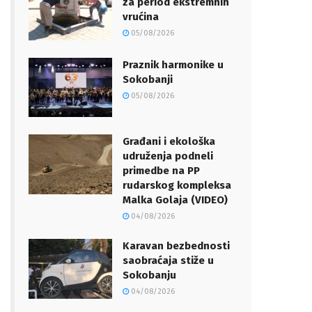
za period ekstremnih
vrućina
05/08/2026
Praznik harmonike u
Sokobanji
05/08/2026
Građani i ekološka
udruženja podneli
primedbe na PP
rudarskog kompleksa
Malka Golaja (VIDEO)
04/08/2026
Karavan bezbednosti
saobraćaja stiže u
Sokobanju
04/08/2026