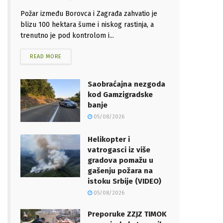
Požar između Borovca i Zagrađa zahvatio je
blizu 100 hektara šume i niskog rastinja, a
trenutno je pod kontrolom i...
READ MORE
Saobraćajna nezgoda
kod Gamzigradske
banje
05/08/2026
Helikopter i
vatrogasci iz više
gradova pomažu u
gašenju požara na
istoku Srbije (VIDEO)
05/08/2026
Preporuke ZZJZ TIMOK