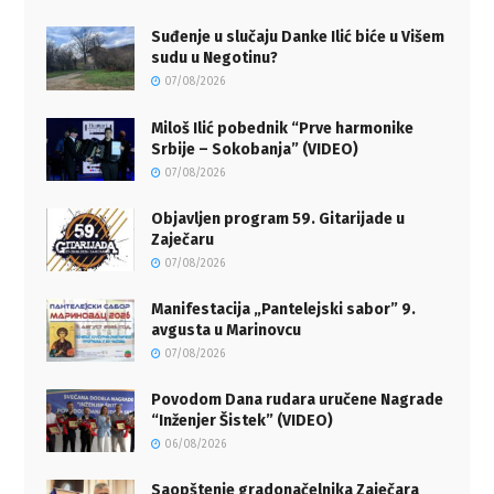
Suđenje u slučaju Danke Ilić biće u Višem
sudu u Negotinu?
07/08/2026
Miloš Ilić pobednik “Prve harmonike
Srbije – Sokobanja” (VIDEO)
07/08/2026
Objavljen program 59. Gitarijade u
Zaječaru
07/08/2026
Manifestacija „Pantelejski sabor” 9.
avgusta u Marinovcu
07/08/2026
Povodom Dana rudara uručene Nagrade
“Inženjer Šistek” (VIDEO)
06/08/2026
Saopštenje gradonačelnika Zaječara