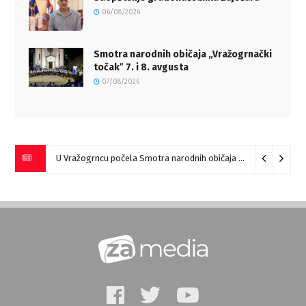
06/08/2026
Smotra narodnih običaja „Vražogrnački
točakˮ 7. i 8. avgusta
07/08/2026
U Vražogrncu počela Smotra narodnih običaja „Vražogrnački točak“