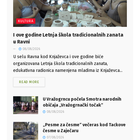
KULTURA
I ove godine Letnja škola tradicionalnih zanata
u Ravni
08/08/2026
U selu Ravna kod Knjaževca i ove godine biće
organizovana Letnja škola tradicionalnih zanata,
edukativna radionica namenjena mladima iz Knjaževca...
READ MORE
U Vražogrncu počela Smotra narodnih
običaja „Vražogrnački točak“
08/08/2026
„Pesme za česme“ večeras kod Tackove
česme u Zaječaru
07/08/2026