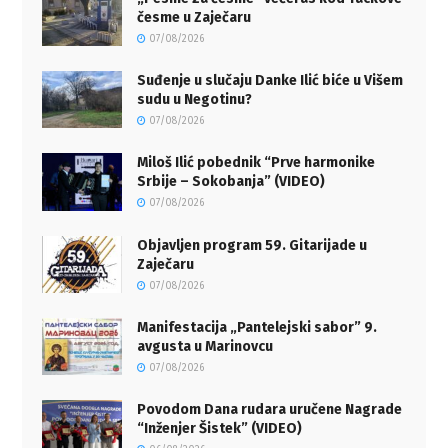
česme u Zaječaru
07/08/2026
Suđenje u slučaju Danke Ilić biće u Višem
sudu u Negotinu?
07/08/2026
Miloš Ilić pobednik “Prve harmonike
Srbije – Sokobanja” (VIDEO)
07/08/2026
Objavljen program 59. Gitarijade u
Zaječaru
07/08/2026
Manifestacija „Pantelejski sabor” 9.
avgusta u Marinovcu
07/08/2026
Povodom Dana rudara uručene Nagrade
“Inženjer Šistek” (VIDEO)