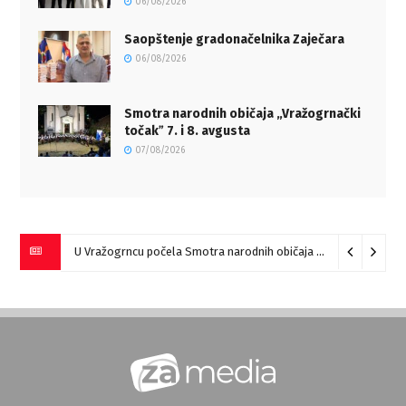
06/08/2026
Saopštenje gradonačelnika Zaječara
06/08/2026
Smotra narodnih običaja „Vražogrnački
točakˮ 7. i 8. avgusta
07/08/2026
U Vražogrncu počela Smotra narodnih običaja „Vražogrnački točak“