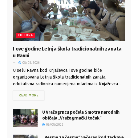
KULTURA
I ove godine Letnja škola tradicionalnih zanata
u Ravni
08/08/2026
U selu Ravna kod Knjaževca i ove godine biće
organizovana Letnja škola tradicionalnih zanata,
edukativna radionica namenjena mladima iz Knjaževca...
READ MORE
U Vražogrncu počela Smotra narodnih
običaja „Vražogrnački točak“
08/08/2026
„Pesme za česme“ večeras kod Tackove