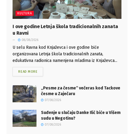
KULTURA
I ove godine Letnja škola tradicionalnih zanata
u Ravni
08/08/2026
U selu Ravna kod Knjaževca i ove godine biće
organizovana Letnja škola tradicionalnih zanata,
edukativna radionica namenjena mladima iz Knjaževca...
READ MORE
„Pesme za česme“ večeras kod Tackove
česme u Zaječaru
07/08/2026
Suđenje u slučaju Danke Ilić biće u Višem
sudu u Negotinu?
07/08/2026