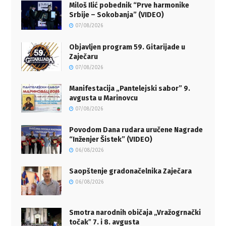
Miloš Ilić pobednik “Prve harmonike
Srbije – Sokobanja” (VIDEO)
07/08/2026
Objavljen program 59. Gitarijade u
Zaječaru
07/08/2026
Manifestacija „Pantelejski sabor” 9.
avgusta u Marinovcu
07/08/2026
Povodom Dana rudara uručene Nagrade
“Inženjer Šistek” (VIDEO)
06/08/2026
Saopštenje gradonačelnika Zaječara
06/08/2026
Smotra narodnih običaja „Vražogrnački
točakˮ 7. i 8. avgusta