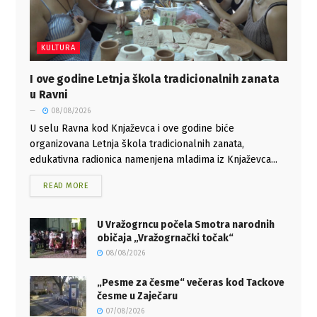
KULTURA
I ove godine Letnja škola tradicionalnih zanata
u Ravni
08/08/2026
U selu Ravna kod Knjaževca i ove godine biće
organizovana Letnja škola tradicionalnih zanata,
edukativna radionica namenjena mladima iz Knjaževca...
READ MORE
U Vražogrncu počela Smotra narodnih
običaja „Vražogrnački točak“
08/08/2026
„Pesme za česme“ večeras kod Tackove
česme u Zaječaru
07/08/2026