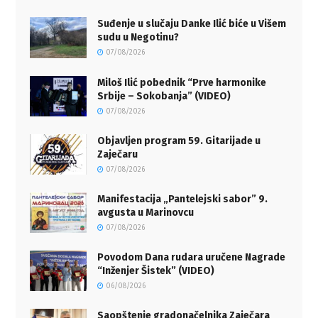
Suđenje u slučaju Danke Ilić biće u Višem
sudu u Negotinu?
07/08/2026
Miloš Ilić pobednik “Prve harmonike
Srbije – Sokobanja” (VIDEO)
07/08/2026
Objavljen program 59. Gitarijade u
Zaječaru
07/08/2026
Manifestacija „Pantelejski sabor” 9.
avgusta u Marinovcu
07/08/2026
Povodom Dana rudara uručene Nagrade
“Inženjer Šistek” (VIDEO)
06/08/2026
Saopštenje gradonačelnika Zaječara