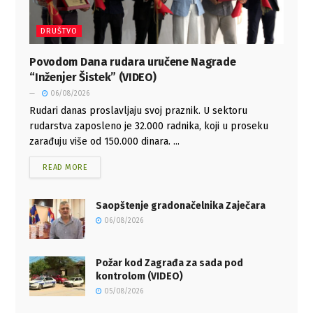
DRUŠTVO
Povodom Dana rudara uručene Nagrade
“Inženjer Šistek” (VIDEO)
06/08/2026
Rudari danas proslavljaju svoj praznik. U sektoru
rudarstva zaposleno je 32.000 radnika, koji u proseku
zarađuju više od 150.000 dinara. ...
READ MORE
Saopštenje gradonačelnika Zaječara
06/08/2026
Požar kod Zagrađa za sada pod
kontrolom (VIDEO)
05/08/2026