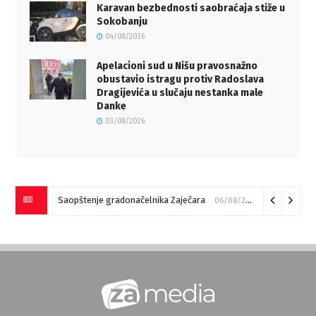
Karavan bezbednosti saobraćaja stiže u
Sokobanju
04/08/2026
Apelacioni sud u Nišu pravosnažno
obustavio istragu protiv Radoslava
Dragijevića u slučaju nestanka male
Danke
03/08/2026
Saopštenje gradonačelnika Zaječara
06/08/2026