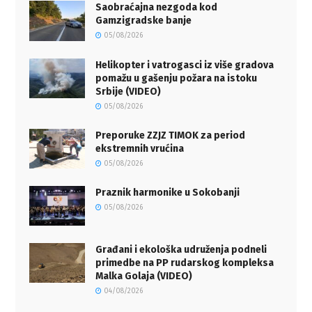
Saobraćajna nezgoda kod
Gamzigradske banje
05/08/2026
Helikopter i vatrogasci iz više gradova
pomažu u gašenju požara na istoku
Srbije (VIDEO)
05/08/2026
Preporuke ZZJZ TIMOK za period
ekstremnih vrućina
05/08/2026
Praznik harmonike u Sokobanji
05/08/2026
Građani i ekološka udruženja podneli
primedbe na PP rudarskog kompleksa
Malka Golaja (VIDEO)
04/08/2026