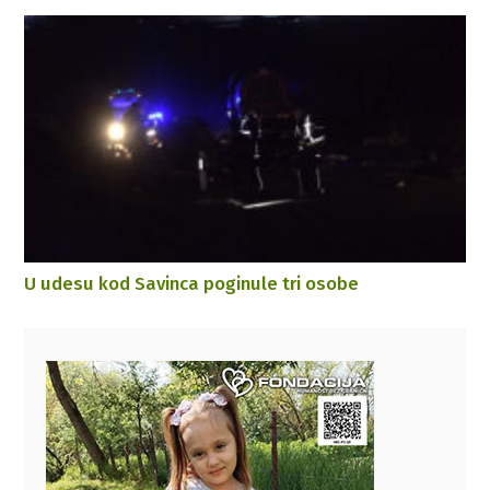
U udesu kod Savinca poginule tri osobe