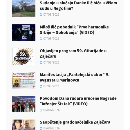
Suđenje u slučaju Danke Ilić biće u Višem
sudu u Negotinu?
07/08/2026
Miloš Ilić pobednik “Prve harmonike
Srbije – Sokobanja” (VIDEO)
07/08/2026
Objavljen program 59. Gitarijade u
Zaječaru
07/08/2026
Manifestacija „Pantelejski sabor” 9.
avgusta u Marinovcu
07/08/2026
Povodom Dana rudara uručene Nagrade
“Inženjer Šistek” (VIDEO)
06/08/2026
Saopštenje gradonačelnika Zaječara
06/08/2026