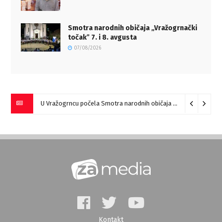
Smotra narodnih običaja „Vražogrnački
točakˮ 7. i 8. avgusta
07/08/2026
U Vražogrncu počela Smotra narodnih običaja „Vražogrnački točak“
Kontakt