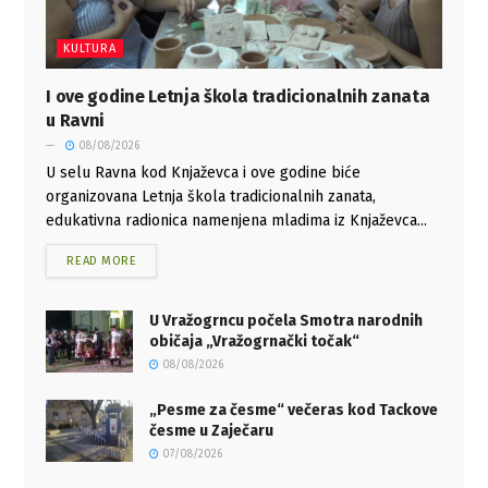
KULTURA
I ove godine Letnja škola tradicionalnih zanata
u Ravni
08/08/2026
U selu Ravna kod Knjaževca i ove godine biće
organizovana Letnja škola tradicionalnih zanata,
edukativna radionica namenjena mladima iz Knjaževca...
READ MORE
U Vražogrncu počela Smotra narodnih
običaja „Vražogrnački točak“
08/08/2026
„Pesme za česme“ večeras kod Tackove
česme u Zaječaru
07/08/2026