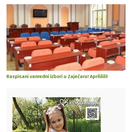
Raspisani vanredni izbori u Zaječaru! Aprililili!