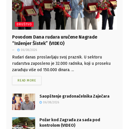
DRUŠTVO
Povodom Dana rudara uručene Nagrade
“Inženjer Šistek” (VIDEO)
06/08/2026
Rudari danas proslavljaju svoj praznik. U sektoru
rudarstva zaposleno je 32.000 radnika, koji u proseku
zarađuju više od 150.000 dinara. ...
READ MORE
Saopštenje gradonačelnika Zaječara
06/08/2026
Požar kod Zagrađa za sada pod
kontrolom (VIDEO)