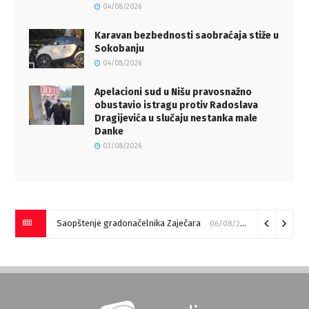
04/08/2026
Karavan bezbednosti saobraćaja stiže u
Sokobanju
04/08/2026
Apelacioni sud u Nišu pravosnažno
obustavio istragu protiv Radoslava
Dragijevića u slučaju nestanka male
Danke
03/08/2026
Saopštenje gradonačelnika Zaječara
06/08/2026