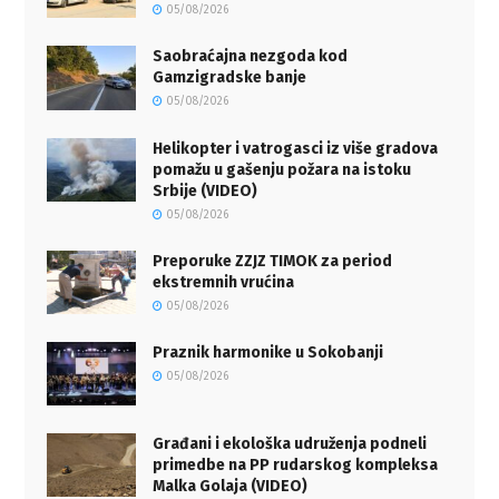
05/08/2026
Saobraćajna nezgoda kod
Gamzigradske banje
05/08/2026
Helikopter i vatrogasci iz više gradova
pomažu u gašenju požara na istoku
Srbije (VIDEO)
05/08/2026
Preporuke ZZJZ TIMOK za period
ekstremnih vrućina
05/08/2026
Praznik harmonike u Sokobanji
05/08/2026
Građani i ekološka udruženja podneli
primedbe na PP rudarskog kompleksa
Malka Golaja (VIDEO)