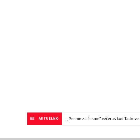
„Pesme za česme“ večeras kod Tackove 
AKTUELNO