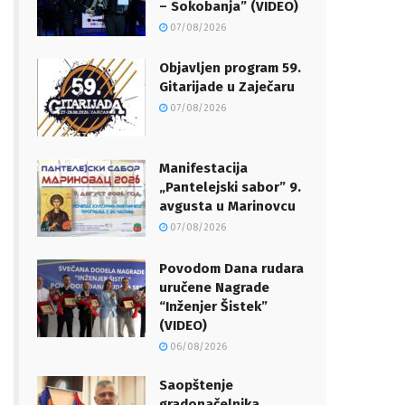
– Sokobanja” (VIDEO)
07/08/2026
Objavljen program 59.
Gitarijade u Zaječaru
07/08/2026
Manifestacija
„Pantelejski sabor” 9.
avgusta u Marinovcu
07/08/2026
Povodom Dana rudara
uručene Nagrade
“Inženjer Šistek”
(VIDEO)
06/08/2026
Saopštenje
gradonačelnika