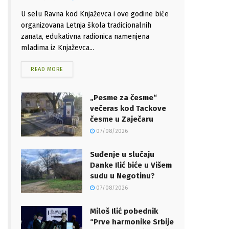
U selu Ravna kod Knjaževca i ove godine biće
organizovana Letnja škola tradicionalnih
zanata, edukativna radionica namenjena
mladima iz Knjaževca...
READ MORE
„Pesme za česme“
večeras kod Tackove
česme u Zaječaru
07/08/2026
Suđenje u slučaju
Danke Ilić biće u Višem
sudu u Negotinu?
07/08/2026
Miloš Ilić pobednik
“Prve harmonike Srbije