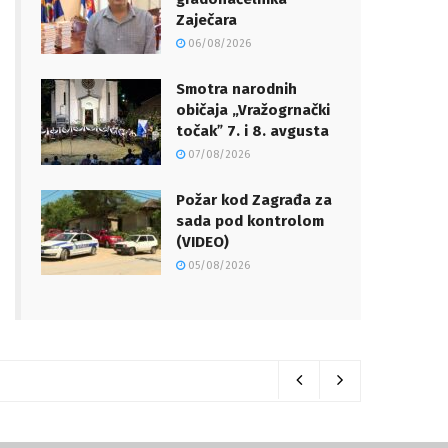
Zaječara
06/08/2026
Smotra narodnih
običaja „Vražogrnački
točakˮ 7. i 8. avgusta
07/08/2026
Požar kod Zagrađa za
sada pod kontrolom
(VIDEO)
05/08/2026