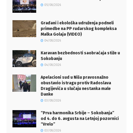
05/08/2026
Građani i ekološka udruženja podneli
primedbe na PP rudarskog kompleksa
Malka Golaja (VIDEO)
04/08/2026
Karavan bezbednosti saobraćaja stiže u
Sokobanju
04/08/2026
Apelacioni sud u Nišu pravosnažno
obustavio istragu protiv Radoslava
Dragijevića u slučaju nestanka male
Danke
03/08/2026
“Prva harmonika Srbije – Sokobanja”
od 4. do 6. avgusta na Letnjoj pozornici
“Vrelo”
03/08/2026