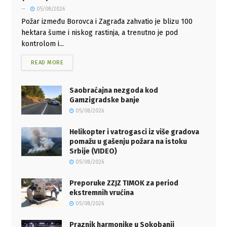
05/08/2026
Požar između Borovca i Zagrađa zahvatio je blizu 100
hektara šume i niskog rastinja, a trenutno je pod
kontrolom i...
READ MORE
Saobraćajna nezgoda kod
Gamzigradske banje
05/08/2026
Helikopter i vatrogasci iz više gradova
pomažu u gašenju požara na istoku
Srbije (VIDEO)
05/08/2026
Preporuke ZZJZ TIMOK za period
ekstremnih vrućina
05/08/2026
Praznik harmonike u Sokobanji