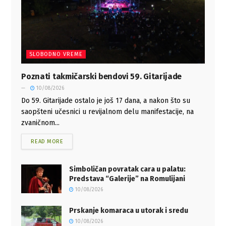
SLOBODNO VREME
Poznati takmičarski bendovi 59. Gitarijade
10/08/2026
Do 59. Gitarijade ostalo je još 17 dana, a nakon što su
saopšteni učesnici u revijalnom delu manifestacije, na
zvaničnom...
READ MORE
Simboličan povratak cara u palatu:
Predstava “Galerije” na Romulijani
10/08/2026
Prskanje komaraca u utorak i sredu
10/08/2026