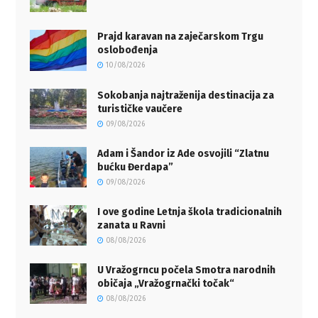
Prajd karavan na zaječarskom Trgu
oslobođenja
10/08/2026
Sokobanja najtraženija destinacija za
turističke vaučere
09/08/2026
Adam i Šandor iz Ade osvojili “Zlatnu
bućku Đerdapa”
09/08/2026
I ove godine Letnja škola tradicionalnih
zanata u Ravni
08/08/2026
U Vražogrncu počela Smotra narodnih
običaja „Vražogrnački točak“
08/08/2026