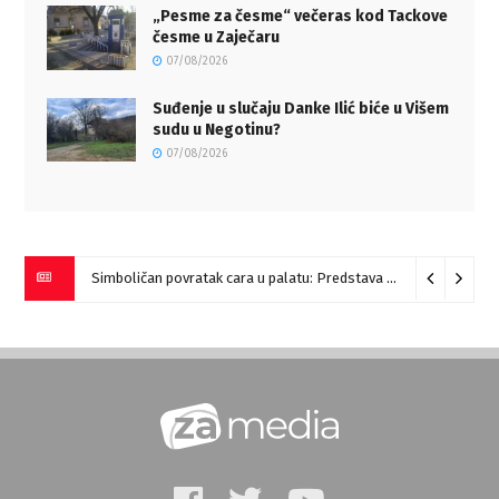
„Pesme za česme“ večeras kod Tackove
česme u Zaječaru
07/08/2026
Suđenje u slučaju Danke Ilić biće u Višem
sudu u Negotinu?
07/08/2026
Simboličan povratak cara u palatu: Predstava “Galerije” na Romulijani