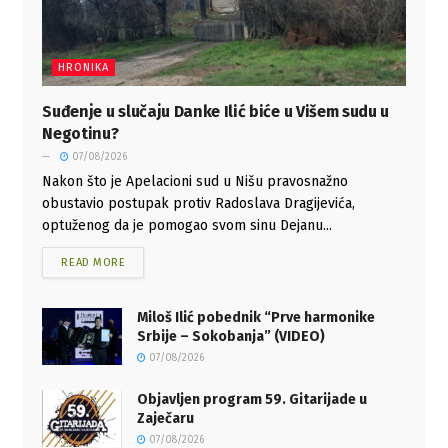
HRONIKA
Suđenje u slučaju Danke Ilić biće u Višem sudu u
Negotinu?
07/08/2026
Nakon što je Apelacioni sud u Nišu pravosnažno
obustavio postupak protiv Radoslava Dragijevića,
optuženog da je pomogao svom sinu Dejanu...
READ MORE
Miloš Ilić pobednik “Prve harmonike
Srbije – Sokobanja” (VIDEO)
07/08/2026
Objavljen program 59. Gitarijade u
Zaječaru
07/08/2026