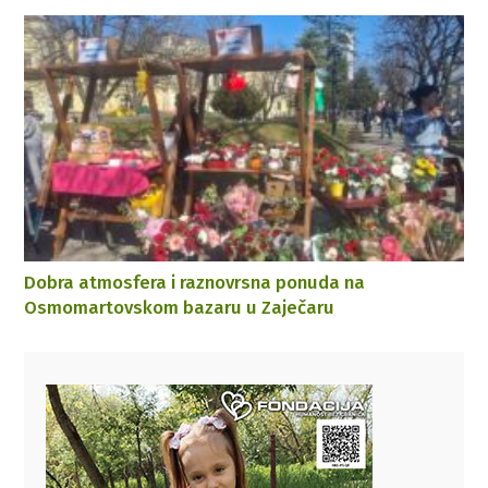
Dobra atmosfera i raznovrsna ponuda na
Osmomartovskom bazaru u Zaječaru