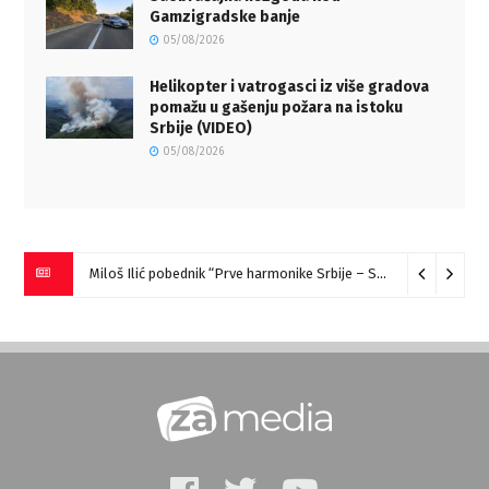
Gamzigradske banje
05/08/2026
Helikopter i vatrogasci iz više gradova
pomažu u gašenju požara na istoku
Srbije (VIDEO)
05/08/2026
Miloš Ilić pobednik “Prve harmonike Srbije – Sokobanja” (VIDEO)