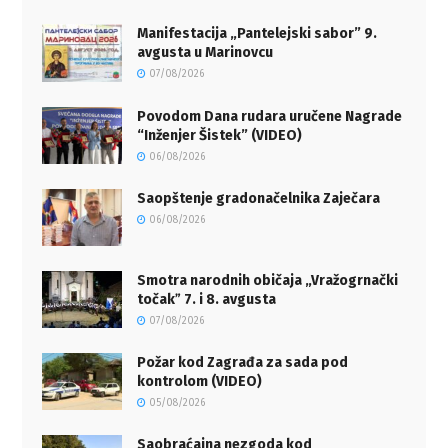
Manifestacija „Pantelejski sabor” 9.
avgusta u Marinovcu
07/08/2026
Povodom Dana rudara uručene Nagrade
“Inženjer Šistek” (VIDEO)
06/08/2026
Saopštenje gradonačelnika Zaječara
06/08/2026
Smotra narodnih običaja „Vražogrnački
točakˮ 7. i 8. avgusta
07/08/2026
Požar kod Zagrađa za sada pod
kontrolom (VIDEO)
05/08/2026
Saobraćajna nezgoda kod