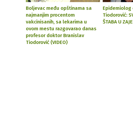
Boljevac među opštinama sa
Epidеmiolog 
najmanjim procentom
Tiodorović: 
vakcinisanih, sa lekarima u
ŠTABA U ZAJ
ovom mestu razgovarao danas
profesor doktor Branislav
Tiodorović (VIDEO)