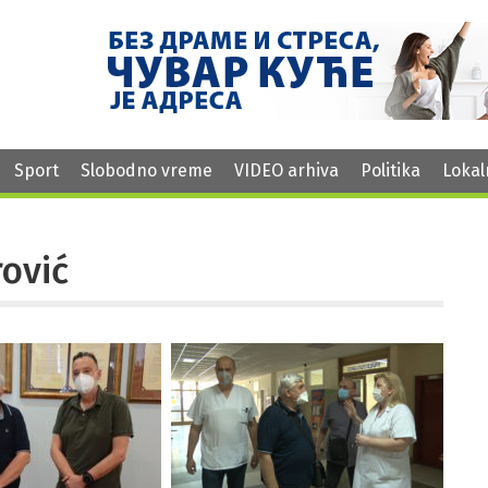
Sport
Slobodno vreme
VIDEO arhiva
Politika
Lokal
rović