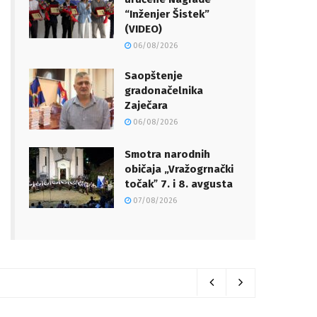
“Inženjer Šistek”
(VIDEO)
06/08/2026
Saopštenje
gradonačelnika
Zaječara
06/08/2026
Smotra narodnih
običaja „Vražogrnački
točakˮ 7. i 8. avgusta
07/08/2026