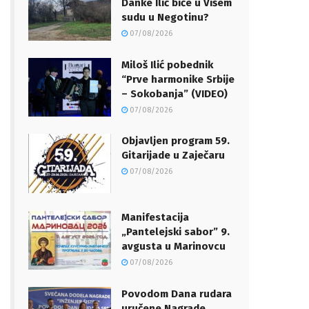
Danke Ilić biće u Višem
sudu u Negotinu?
07/08/2026
Miloš Ilić pobednik
“Prve harmonike Srbije
– Sokobanja” (VIDEO)
07/08/2026
Objavljen program 59.
Gitarijade u Zaječaru
07/08/2026
Manifestacija
„Pantelejski sabor” 9.
avgusta u Marinovcu
07/08/2026
Povodom Dana rudara
uručene Nagrade