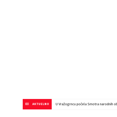
U Vražogrncu počela Smotra narodnih ob
AKTUELNO