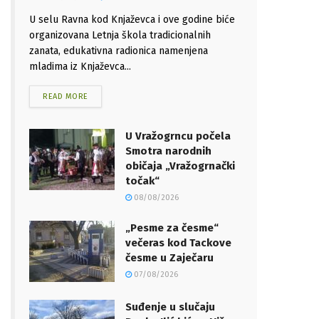
U selu Ravna kod Knjaževca i ove godine biće
organizovana Letnja škola tradicionalnih
zanata, edukativna radionica namenjena
mladima iz Knjaževca...
READ MORE
U Vražogrncu počela
Smotra narodnih
običaja „Vražogrnački
točak“
08/08/2026
„Pesme za česme“
večeras kod Tackove
česme u Zaječaru
07/08/2026
Suđenje u slučaju