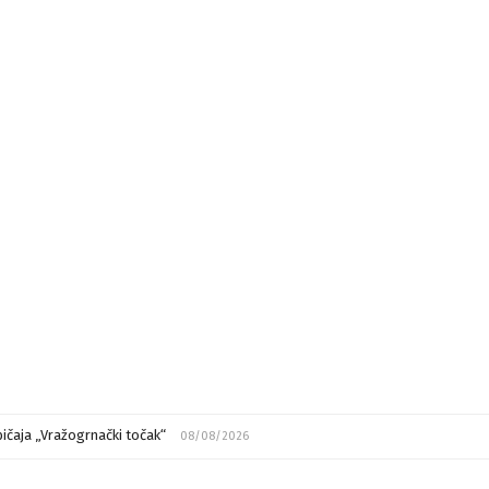
ičaja „Vražogrnački točak“
08/08/2026