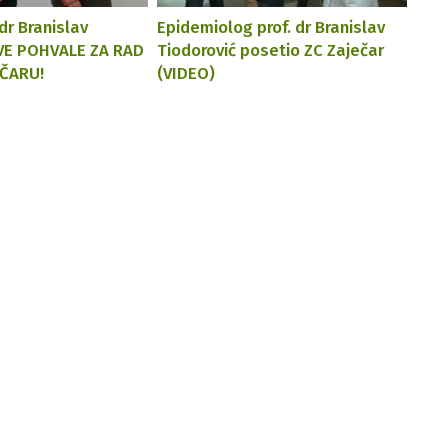
dr Branislav
Epidemiolog prof. dr Branislav
SVE POHVALE ZA RAD
Tiodorović posetio ZC Zaječar
EČARU!
(VIDEO)