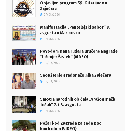
Objavljen program 59. Gitarijade u
Zaječaru
07/08/2026
Manifestacija „Pantelejski sabor” 9.
avgusta u Marinovcu
07/08/2026
Povodom Dana rudara uručene Nagrade
“Inženjer Šistek” (VIDEO)
06/08/2026
Saopštenje gradonačelnika Zaječara
06/08/2026
Smotra narodnih običaja „Vražogrnački
točakˮ 7. i 8. avgusta
07/08/2026
Požar kod Zagrađa za sada pod
kontrolom (VIDEO)