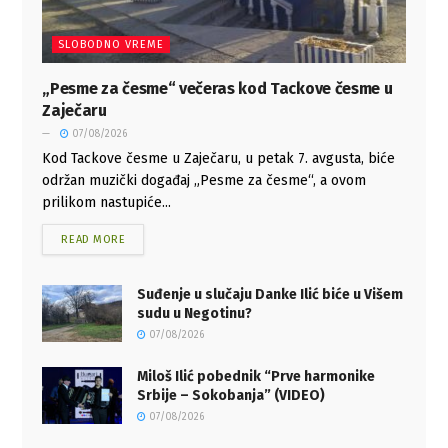
SLOBODNO VREME
„Pesme za česme“ večeras kod Tackove česme u
Zaječaru
07/08/2026
Kod Tackove česme u Zaječaru, u petak 7. avgusta, biće
održan muzički događaj „Pesme za česme“, a ovom
prilikom nastupiće...
READ MORE
Suđenje u slučaju Danke Ilić biće u Višem
sudu u Negotinu?
07/08/2026
Miloš Ilić pobednik “Prve harmonike
Srbije – Sokobanja” (VIDEO)
07/08/2026