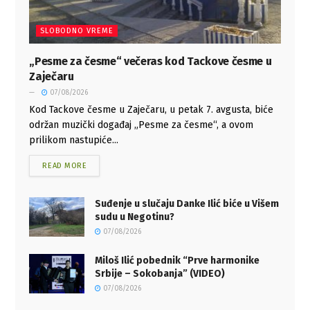
SLOBODNO VREME
„Pesme za česme“ večeras kod Tackove česme u
Zaječaru
07/08/2026
Kod Tackove česme u Zaječaru, u petak 7. avgusta, biće
održan muzički događaj „Pesme za česme“, a ovom
prilikom nastupiće...
READ MORE
Suđenje u slučaju Danke Ilić biće u Višem
sudu u Negotinu?
07/08/2026
Miloš Ilić pobednik “Prve harmonike
Srbije – Sokobanja” (VIDEO)
07/08/2026