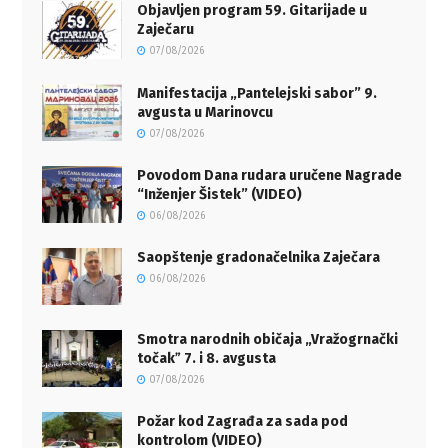
Objavljen program 59. Gitarijade u
Zaječaru
07/08/2026
Manifestacija „Pantelejski sabor” 9.
avgusta u Marinovcu
07/08/2026
Povodom Dana rudara uručene Nagrade
“Inženjer Šistek” (VIDEO)
06/08/2026
Saopštenje gradonačelnika Zaječara
06/08/2026
Smotra narodnih običaja „Vražogrnački
točakˮ 7. i 8. avgusta
07/08/2026
Požar kod Zagrađa za sada pod
kontrolom (VIDEO)