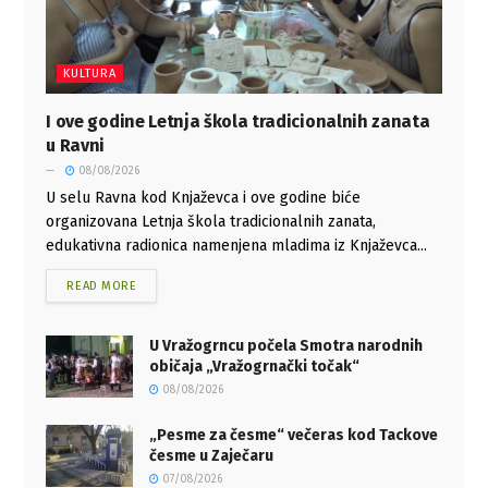
KULTURA
I ove godine Letnja škola tradicionalnih zanata
u Ravni
08/08/2026
U selu Ravna kod Knjaževca i ove godine biće
organizovana Letnja škola tradicionalnih zanata,
edukativna radionica namenjena mladima iz Knjaževca...
READ MORE
U Vražogrncu počela Smotra narodnih
običaja „Vražogrnački točak“
08/08/2026
„Pesme za česme“ večeras kod Tackove
česme u Zaječaru
07/08/2026