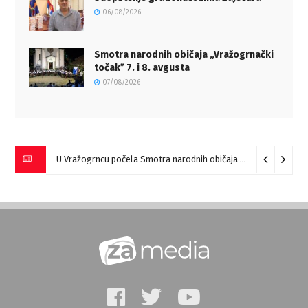
06/08/2026
Smotra narodnih običaja „Vražogrnački
točakˮ 7. i 8. avgusta
07/08/2026
U Vražogrncu počela Smotra narodnih običaja „Vražogrnački točak“