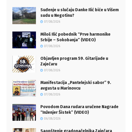
Suđenje u slučaju Danke Ilić biće u Višem
sudu u Negotinu?
07/08/2026
Miloš Ilić pobednik “Prve harmonike
Srbije – Sokobanja” (VIDEO)
07/08/2026
Objavljen program 59. Gitarijade u
Zaječaru
07/08/2026
Manifestacija „Pantelejski sabor” 9.
avgusta u Marinovcu
07/08/2026
Povodom Dana rudara uručene Nagrade
“Inženjer Šistek” (VIDEO)
06/08/2026
Saopštenje gradonačelnika Zaječara