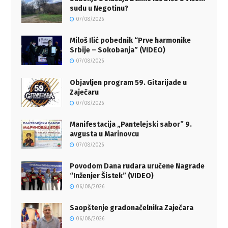
sudu u Negotinu?
07/08/2026
Miloš Ilić pobednik “Prve harmonike
Srbije – Sokobanja” (VIDEO)
07/08/2026
Objavljen program 59. Gitarijade u
Zaječaru
07/08/2026
Manifestacija „Pantelejski sabor” 9.
avgusta u Marinovcu
07/08/2026
Povodom Dana rudara uručene Nagrade
“Inženjer Šistek” (VIDEO)
06/08/2026
Saopštenje gradonačelnika Zaječara
06/08/2026