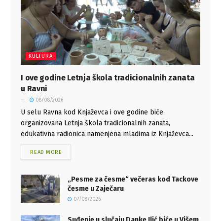
KULTURA
I ove godine Letnja škola tradicionalnih zanata
u Ravni
08/08/2026
U selu Ravna kod Knjaževca i ove godine biće
organizovana Letnja škola tradicionalnih zanata,
edukativna radionica namenjena mladima iz Knjaževca...
READ MORE
„Pesme za česme“ večeras kod Tackove
česme u Zaječaru
07/08/2026
Suđenje u slučaju Danke Ilić biće u Višem