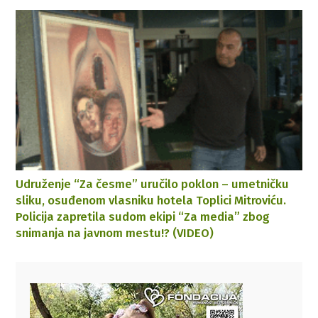
Udruženje “Za česme” uručilo poklon – umetničku
sliku, osuđenom vlasniku hotela Toplici Mitroviću.
Policija zapretila sudom ekipi “Za media” zbog
snimanja na javnom mestu!? (VIDEO)