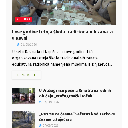
KULTURA
I ove godine Letnja škola tradicionalnih zanata
u Ravni
08/08/2026
U selu Ravna kod Knjaževca i ove godine biće
organizovana Letnja škola tradicionalnih zanata,
edukativna radionica namenjena mladima iz Knjaževca...
READ MORE
U Vražogrncu počela Smotra narodnih
običaja „Vražogrnački točak“
08/08/2026
„Pesme za česme“ večeras kod Tackove
česme u Zaječaru
07/08/2026