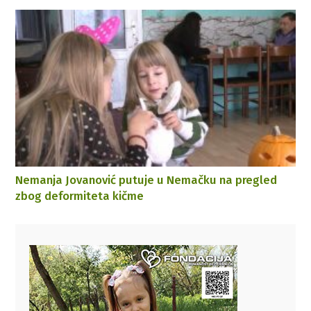
Nemanja Jovanović putuje u Nemačku na pregled
zbog deformiteta kičme