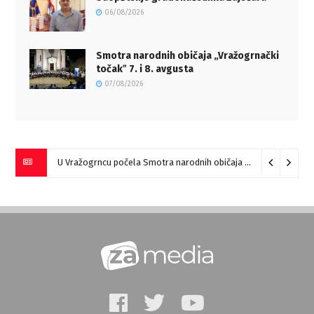
06/08/2026
Smotra narodnih običaja „Vražogrnački
točakˮ 7. i 8. avgusta
07/08/2026
U Vražogrncu počela Smotra narodnih običaja „Vražogrnački točak“