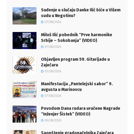
Suđenje u slučaju Danke Ilić biće u Višem
sudu u Negotinu?
07/08/2026
Miloš Ilić pobednik “Prve harmonike
Srbije – Sokobanja” (VIDEO)
07/08/2026
Objavljen program 59. Gitarijade u
Zaječaru
07/08/2026
Manifestacija „Pantelejski sabor” 9.
avgusta u Marinovcu
07/08/2026
Povodom Dana rudara uručene Nagrade
“Inženjer Šistek” (VIDEO)
06/08/2026
Saopštenje gradonačelnika Zaječara