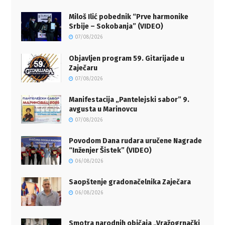
Miloš Ilić pobednik “Prve harmonike
Srbije – Sokobanja” (VIDEO)
07/08/2026
Objavljen program 59. Gitarijade u
Zaječaru
07/08/2026
Manifestacija „Pantelejski sabor” 9.
avgusta u Marinovcu
07/08/2026
Povodom Dana rudara uručene Nagrade
“Inženjer Šistek” (VIDEO)
06/08/2026
Saopštenje gradonačelnika Zaječara
06/08/2026
Smotra narodnih običaja „Vražogrnački