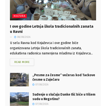
KULTURA
I ove godine Letnja škola tradicionalnih zanata
u Ravni
08/08/2026
U selu Ravna kod Knjaževca i ove godine biće
organizovana Letnja škola tradicionalnih zanata,
edukativna radionica namenjena mladima iz Knjaževca...
READ MORE
„Pesme za česme“ večeras kod Tackove
česme u Zaječaru
07/08/2026
Suđenje u slučaju Danke Ilić biće u Višem
sudu u Negotinu?
07/08/2026