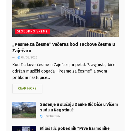
SLOBODNO VREME
„Pesme za česme“ večeras kod Tackove česme u
Zaječaru
07/08/2026
Kod Tackove česme u Zaječaru, u petak 7. avgusta, biće
održan muzički događaj „Pesme za česme“, a ovom
prilikom nastupiće...
READ MORE
Suđenje u slučaju Danke Ilić biće u Višem
sudu u Negotinu?
07/08/2026
Miloš Ilić pobednik “Prve harmonike