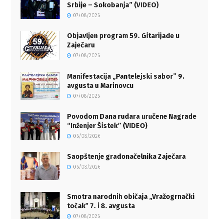
Srbije – Sokobanja” (VIDEO)
07/08/2026
Objavljen program 59. Gitarijade u
Zaječaru
07/08/2026
Manifestacija „Pantelejski sabor” 9.
avgusta u Marinovcu
07/08/2026
Povodom Dana rudara uručene Nagrade
“Inženjer Šistek” (VIDEO)
06/08/2026
Saopštenje gradonačelnika Zaječara
06/08/2026
Smotra narodnih običaja „Vražogrnački
točakˮ 7. i 8. avgusta
07/08/2026