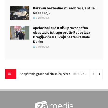
Karavan bezbednosti saobraćaja stiže u
Sokobanju
04/08/2026
Apelacioni sud u Nišu pravosnažno
obustavio istragu protiv Radoslava
Dragijevića u slučaju nestanka male
Danke
03/08/2026
Saopštenje gradonačelnika Zaječara
06/08/2026