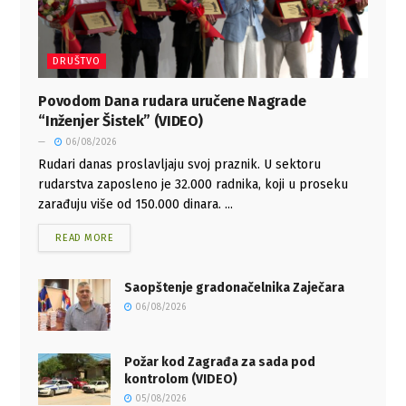
DRUŠTVO
Povodom Dana rudara uručene Nagrade
“Inženjer Šistek” (VIDEO)
06/08/2026
Rudari danas proslavljaju svoj praznik. U sektoru
rudarstva zaposleno je 32.000 radnika, koji u proseku
zarađuju više od 150.000 dinara. ...
READ MORE
Saopštenje gradonačelnika Zaječara
06/08/2026
Požar kod Zagrađa za sada pod
kontrolom (VIDEO)
05/08/2026