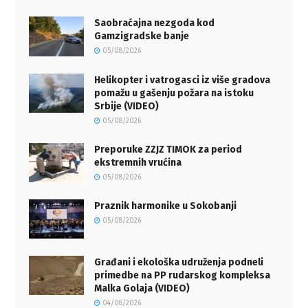
Saobraćajna nezgoda kod
Gamzigradske banje
05/08/2026
Helikopter i vatrogasci iz više gradova
pomažu u gašenju požara na istoku
Srbije (VIDEO)
05/08/2026
Preporuke ZZJZ TIMOK za period
ekstremnih vrućina
05/08/2026
Praznik harmonike u Sokobanji
05/08/2026
Građani i ekološka udruženja podneli
primedbe na PP rudarskog kompleksa
Malka Golaja (VIDEO)
04/08/2026