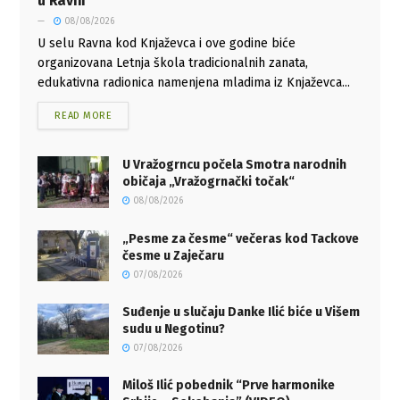
u Ravni
08/08/2026
U selu Ravna kod Knjaževca i ove godine biće
organizovana Letnja škola tradicionalnih zanata,
edukativna radionica namenjena mladima iz Knjaževca...
READ MORE
U Vražogrncu počela Smotra narodnih
običaja „Vražogrnački točak“
08/08/2026
„Pesme za česme“ večeras kod Tackove
česme u Zaječaru
07/08/2026
Suđenje u slučaju Danke Ilić biće u Višem
sudu u Negotinu?
07/08/2026
Miloš Ilić pobednik “Prve harmonike