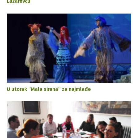
Lazarevcu
U utorak “Mala sirena” za najmlađe