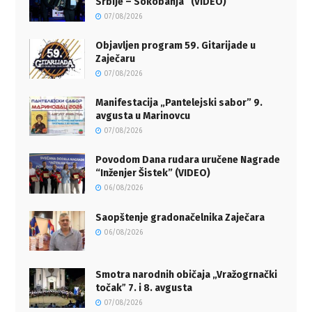
Srbije – Sokobanja” (VIDEO)
07/08/2026
Objavljen program 59. Gitarijade u
Zaječaru
07/08/2026
Manifestacija „Pantelejski sabor” 9.
avgusta u Marinovcu
07/08/2026
Povodom Dana rudara uručene Nagrade
“Inženjer Šistek” (VIDEO)
06/08/2026
Saopštenje gradonačelnika Zaječara
06/08/2026
Smotra narodnih običaja „Vražogrnački
točakˮ 7. i 8. avgusta
07/08/2026