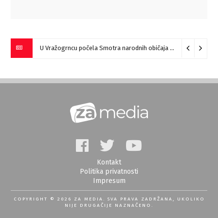
„Pesme za česme“ večeras kod Tackove česme u Zaječaru
U Vražogrncu počela Smotra narodnih običaja „Vražogrnački točak“
07/08
Kontakt
Politika privatnosti
Impresum
COPYRIGHT © 2026 ZA MEDIA. SVA PRAVA ZADRŽANA, UKOLIKO
NIJE DRUGAČIJE NAZNAČENO.