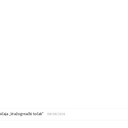
ičaja „Vražogrnački točak“
08/08/2026