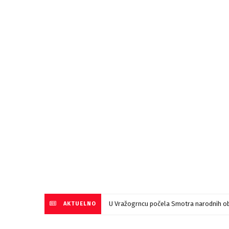
U Vražogrncu počela Smotra narodnih ob
AKTUELNO