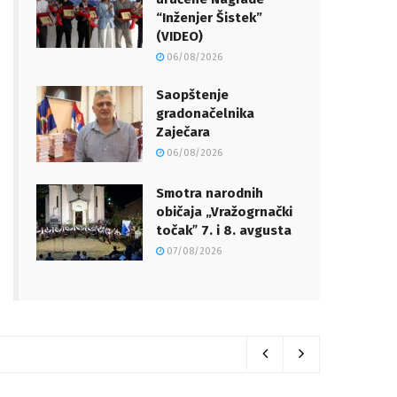
“Inženjer Šistek”
(VIDEO)
06/08/2026
Saopštenje
gradonačelnika
Zaječara
06/08/2026
Smotra narodnih
običaja „Vražogrnački
točakˮ 7. i 8. avgusta
07/08/2026