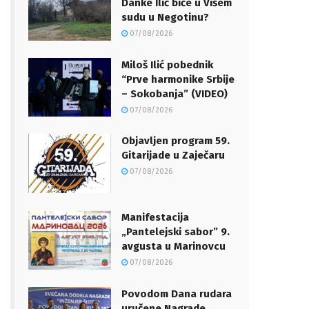
Danke Ilić biće u Višem
sudu u Negotinu?
07/08/2026
Miloš Ilić pobednik
“Prve harmonike Srbije
– Sokobanja” (VIDEO)
07/08/2026
Objavljen program 59.
Gitarijade u Zaječaru
07/08/2026
Manifestacija
„Pantelejski sabor” 9.
avgusta u Marinovcu
07/08/2026
Povodom Dana rudara
uručene Nagrade