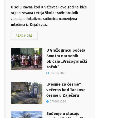
U selu Ravna kod Knjaževca i ove godine biće
organizovana Letnja škola tradicionalnih
zanata, edukativna radionica namenjena
mladima iz Knjaževca...
READ MORE
U Vražogrncu počela
Smotra narodnih
običaja „Vražogrnački
točak“
08/08/2026
„Pesme za česme“
večeras kod Tackove
česme u Zaječaru
07/08/2026
Suđenje u slučaju