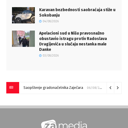
Karavan bezbednosti saobraćaja stiže u
Sokobanju
04/08/2026
Apelacioni sud u Nišu pravosnažno
obustavio istragu protiv Radoslava
Dragijevića u slučaju nestanka male
Danke
03/08/2026
Saopštenje gradonačelnika Zaječara
06/08/2026