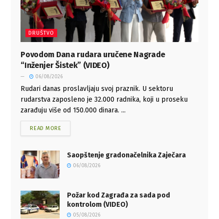
DRUŠTVO
Povodom Dana rudara uručene Nagrade
“Inženjer Šistek” (VIDEO)
06/08/2026
Rudari danas proslavljaju svoj praznik. U sektoru
rudarstva zaposleno je 32.000 radnika, koji u proseku
zarađuju više od 150.000 dinara. ...
READ MORE
Saopštenje gradonačelnika Zaječara
06/08/2026
Požar kod Zagrađa za sada pod
kontrolom (VIDEO)
05/08/2026