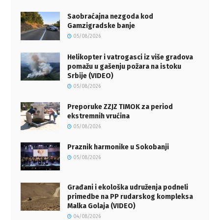
Saobraćajna nezgoda kod
Gamzigradske banje
05/08/2026
Helikopter i vatrogasci iz više gradova
pomažu u gašenju požara na istoku
Srbije (VIDEO)
05/08/2026
Preporuke ZZJZ TIMOK za period
ekstremnih vrućina
05/08/2026
Praznik harmonike u Sokobanji
05/08/2026
Građani i ekološka udruženja podneli
primedbe na PP rudarskog kompleksa
Malka Golaja (VIDEO)
04/08/2026