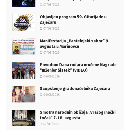
07/08/2026
Objavljen program 59. Gitarijade u
Zaječaru
07/08/2026
Manifestacija „Pantelejski sabor” 9.
avgusta u Marinovcu
07/08/2026
Povodom Dana rudara uručene Nagrade
“Inženjer Šistek” (VIDEO)
06/08/2026
Saopštenje gradonačelnika Zaječara
06/08/2026
Smotra narodnih običaja „Vražogrnački
točakˮ 7. i 8. avgusta
07/08/2026