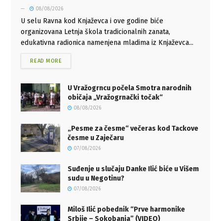
08/08/2026
U selu Ravna kod Knjaževca i ove godine biće
organizovana Letnja škola tradicionalnih zanata,
edukativna radionica namenjena mladima iz Knjaževca...
READ MORE
U Vražogrncu počela Smotra narodnih
običaja „Vražogrnački točak“
08/08/2026
„Pesme za česme“ večeras kod Tackove
česme u Zaječaru
07/08/2026
Suđenje u slučaju Danke Ilić biće u Višem
sudu u Negotinu?
07/08/2026
Miloš Ilić pobednik “Prve harmonike
Srbije – Sokobanja” (VIDEO)