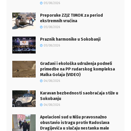
05/08/2026
Preporuke ZZJZ TIMOK za period
ekstremnih vrućina
05/08/2026
Praznik harmonike u Sokobanji
05/08/2026
Građani i ekološka udruženja podneli
primedbe na PP rudarskog kompleksa
Malka Golaja (VIDEO)
04/08/2026
Karavan bezbednosti saobraćaja stiže u
Sokobanju
04/08/2026
Apelacioni sud u Nišu pravosnažno
obustavio istragu protiv Radoslava
Dragijevića u slučaju nestanka male