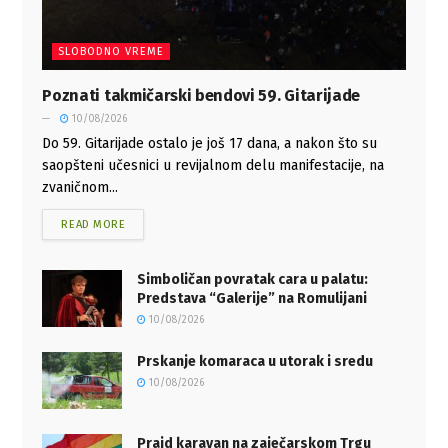
SLOBODNO VREME
Poznati takmičarski bendovi 59. Gitarijade
10/08/2026
Do 59. Gitarijade ostalo je još 17 dana, a nakon što su
saopšteni učesnici u revijalnom delu manifestacije, na
zvaničnom...
READ MORE
Simboličan povratak cara u palatu:
Predstava “Galerije” na Romulijani
10/08/2026
Prskanje komaraca u utorak i sredu
10/08/2026
Prajd karavan na zaječarskom Trgu