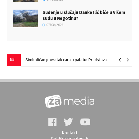
Suđenje u slučaju Danke Ilić biće u Višem
sudu u Negotinu?
07/08/2026
Simboličan povratak cara u palatu: Predstava “Galerije” na Romulijani
Kontakt
Politika privatnosti