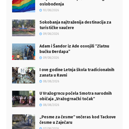
oslobođenja
10/08/2026
Sokobanja najtraženija destinacija za
turističke vaučere
09/08/2026
Adam i Šandor iz Ade osvojili “Zlatnu
bućku Đerdapa”
09/08/2026
I ove godine Letnja škola tradicionalnih
zanata u Ravni
08/08/2026
U Vražogrncu počela Smotra narodnih
običaja „Vražogrnački točak“
08/08/2026
„Pesme za česme“ večeras kod Tackove
česme u Zaječaru
07/08/2026