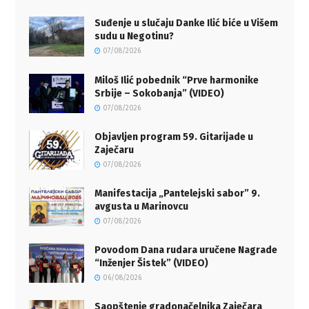
Suđenje u slučaju Danke Ilić biće u Višem
sudu u Negotinu?
07/08/2026
Miloš Ilić pobednik “Prve harmonike
Srbije – Sokobanja” (VIDEO)
07/08/2026
Objavljen program 59. Gitarijade u
Zaječaru
07/08/2026
Manifestacija „Pantelejski sabor” 9.
avgusta u Marinovcu
07/08/2026
Povodom Dana rudara uručene Nagrade
“Inženjer Šistek” (VIDEO)
06/08/2026
Saopštenje gradonačelnika Zaječara