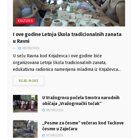
KULTURA
I ove godine Letnja škola tradicionalnih zanata
u Ravni
08/08/2026
U selu Ravna kod Knjaževca i ove godine biće
organizovana Letnja škola tradicionalnih zanata,
edukativna radionica namenjena mladima iz Knjaževca...
READ MORE
U Vražogrncu počela Smotra narodnih
običaja „Vražogrnački točak“
08/08/2026
„Pesme za česme“ večeras kod Tackove
česme u Zaječaru
07/08/2026