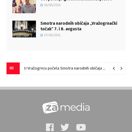
06/08/2026
Smotra narodnih običaja „Vražogrnački
točakˮ 7. i 8. avgusta
07/08/2026
U Vražogrncu počela Smotra narodnih običaja „Vražogrnački točak“