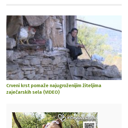
Crveni krst pomaže najugroženijim žiteljima
zaječarskih sela (VIDEO)