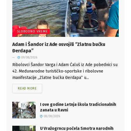
SLOBODNO VREME
Adam i Šandor iz Ade osvojili “Zlatnu bućku
Đerdapa”
09/08/2026
Ribolovci Šandor Varga i Adam Ćaluš iz Ade pobednici su
42. Međunarodne turističko-sportske i ribolovne
manifestacije „Zlatne bućka Đerdapa“ u...
READ MORE
I ove godine Letnja škola tradicionalnih
zanata u Ravni
08/08/2026
U Vražogrncu počela Smotra narodnih