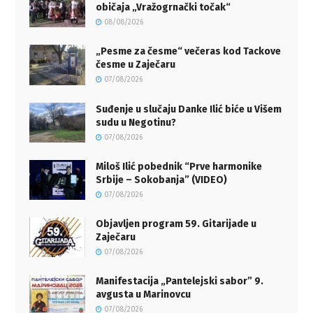
običaja „Vražogrnački točak“
08/08/2026
„Pesme za česme“ večeras kod Tackove
česme u Zaječaru
07/08/2026
Suđenje u slučaju Danke Ilić biće u Višem
sudu u Negotinu?
07/08/2026
Miloš Ilić pobednik “Prve harmonike
Srbije – Sokobanja” (VIDEO)
07/08/2026
Objavljen program 59. Gitarijade u
Zaječaru
07/08/2026
Manifestacija „Pantelejski sabor” 9.
avgusta u Marinovcu
07/08/2026