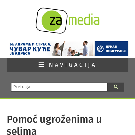
NAVIGACIJA
Pretraga:
Pretraga
Pomoć ugroženima u
selima