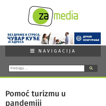
NAVIGACIJA
Pretraga:
Pretraga
Pomoć turizmu u
pandemiji