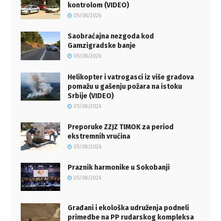
kontrolom (VIDEO)
05/08/2026
Saobraćajna nezgoda kod
Gamzigradske banje
05/08/2026
Helikopter i vatrogasci iz više gradova
pomažu u gašenju požara na istoku
Srbije (VIDEO)
05/08/2026
Preporuke ZZJZ TIMOK za period
ekstremnih vrućina
05/08/2026
Praznik harmonike u Sokobanji
05/08/2026
Građani i ekološka udruženja podneli
primedbe na PP rudarskog kompleksa