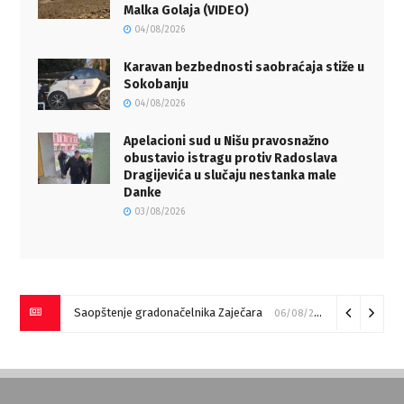
Malka Golaja (VIDEO)
04/08/2026
Karavan bezbednosti saobraćaja stiže u
Sokobanju
04/08/2026
Apelacioni sud u Nišu pravosnažno
obustavio istragu protiv Radoslava
Dragijevića u slučaju nestanka male
Danke
03/08/2026
Saopštenje gradonačelnika Zaječara
06/08/2026