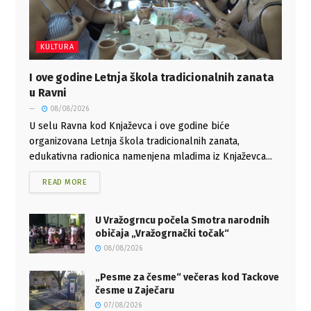
KULTURA
I ove godine Letnja škola tradicionalnih zanata
u Ravni
08/08/2026
U selu Ravna kod Knjaževca i ove godine biće
organizovana Letnja škola tradicionalnih zanata,
edukativna radionica namenjena mladima iz Knjaževca...
READ MORE
U Vražogrncu počela Smotra narodnih
običaja „Vražogrnački točak“
08/08/2026
„Pesme za česme“ večeras kod Tackove
česme u Zaječaru
07/08/2026