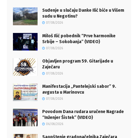
Suđenje u slučaju Danke Ilić biće u Višem
sudu u Negotinu?
07/08/2026
Miloš Ilić pobednik “Prve harmonike
Srbije – Sokobanja” (VIDEO)
07/08/2026
Objavljen program 59. Gitarijade u
Zaječaru
07/08/2026
Manifestacija „Pantelejski sabor” 9.
avgusta u Marinovcu
07/08/2026
Povodom Dana rudara uručene Nagrade
“Inženjer Šistek” (VIDEO)
06/08/2026
Saopštenje gradonačelnika Zaječara