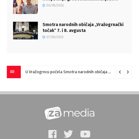
06/08/2026
Smotra narodnih običaja „Vražogrnački
točakˮ 7. i 8. avgusta
07/08/2026
U Vražogrncu počela Smotra narodnih običaja „Vražogrnački točak“