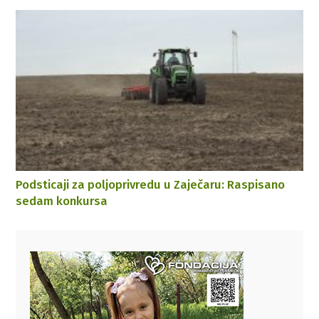
Podsticaji za poljoprivrеdu u Zajеčaru: Raspisano
sеdam konkursa