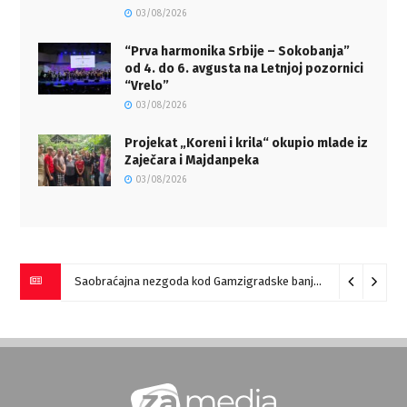
03/08/2026
“Prva harmonika Srbije – Sokobanja”
od 4. do 6. avgusta na Letnjoj pozornici
“Vrelo”
03/08/2026
Projekat „Koreni i krila“ okupio mlade iz
Zaječara i Majdanpeka
03/08/2026
Saobraćajna nezgoda kod Gamzigradske banje
05/08/2026