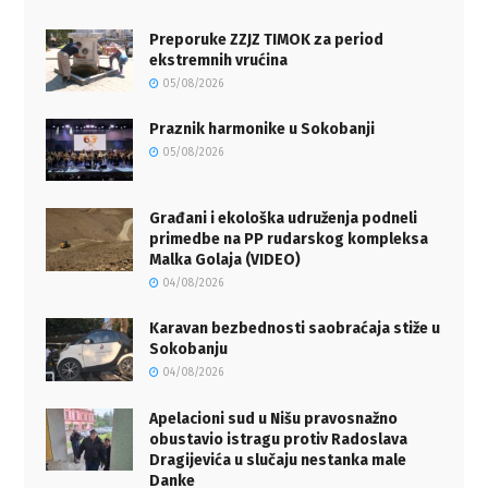
Preporuke ZZJZ TIMOK za period
ekstremnih vrućina
05/08/2026
Praznik harmonike u Sokobanji
05/08/2026
Građani i ekološka udruženja podneli
primedbe na PP rudarskog kompleksa
Malka Golaja (VIDEO)
04/08/2026
Karavan bezbednosti saobraćaja stiže u
Sokobanju
04/08/2026
Apelacioni sud u Nišu pravosnažno
obustavio istragu protiv Radoslava
Dragijevića u slučaju nestanka male
Danke