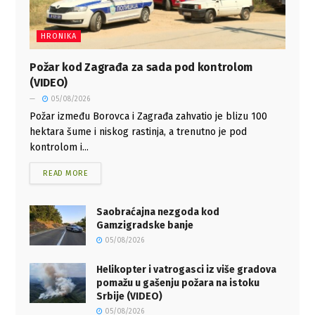
HRONIKA
Požar kod Zagrađa za sada pod kontrolom
(VIDEO)
05/08/2026
Požar između Borovca i Zagrađa zahvatio je blizu 100
hektara šume i niskog rastinja, a trenutno je pod
kontrolom i...
READ MORE
Saobraćajna nezgoda kod
Gamzigradske banje
05/08/2026
Helikopter i vatrogasci iz više gradova
pomažu u gašenju požara na istoku
Srbije (VIDEO)
05/08/2026