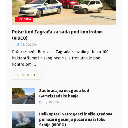
HRONIKA
Požar kod Zagrađa za sada pod kontrolom
(VIDEO)
05/08/2026
Požar između Borovca i Zagrađa zahvatio je blizu 100
hektara šume i niskog rastinja, a trenutno je pod
kontrolom i...
READ MORE
Saobraćajna nezgoda kod
Gamzigradske banje
05/08/2026
Helikopter i vatrogasci iz više gradova
pomažu u gašenju požara na istoku
Srbije (VIDEO)